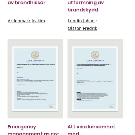
av brandhissar
utformning av
brandskydd
Ardenmark Joakim
Lundin Johan
·
Olsson Fredrik
Emergency
Att visa lönsamhet
management as co-
med