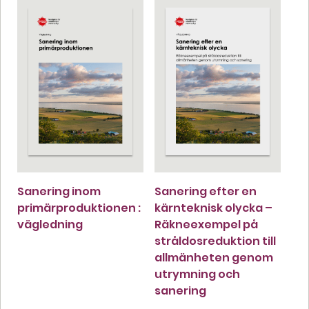
Sanering inom
Sanering efter en
primärproduktionen :
kärnteknisk olycka –
vägledning
Räkneexempel på
stråldosreduktion till
allmänheten genom
utrymning och
sanering