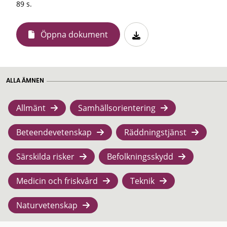
89 s.
Öppna dokument
ALLA ÄMNEN
Allmänt
Samhällsorientering
Beteendevetenskap
Räddningstjänst
Särskilda risker
Befolkningsskydd
Medicin och friskvård
Teknik
Naturvetenskap