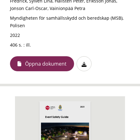
Fredrick, Sylvén Lina, Hällsten Peter, Eriksson Jonas,
Jonson Carl-Oscar, Vainionpää Petra
Myndigheten för samhällsskydd och beredskap (MSB),
Polisen
2022
406 s. : ill.
Öppna dokument