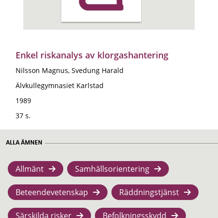
Enkel riskanalys av klorgashantering
Nilsson Magnus, Svedung Harald
Älvkullegymnasiet Karlstad
1989
37 s.
ALLA ÄMNEN
Allmänt
Samhällsorientering
Beteendevetenskap
Räddningstjänst
Särskilda risker
Befolkningsskydd