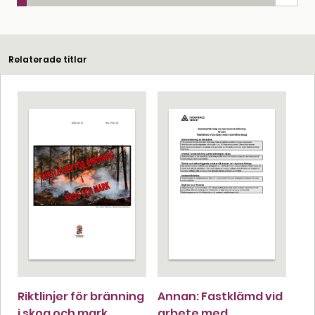
Relaterade titlar
Riktlinjer för bränning
Annan: Fastklämd vid
i skog och mark
arbete med