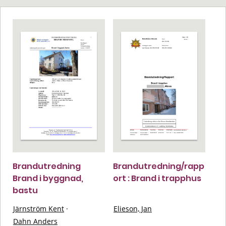
Brandutredning
Brandutredning/rapp
Brand i byggnad,
ort : Brand i trapphus
bastu
Järnström Kent
·
Elieson, Jan
Dahn Anders