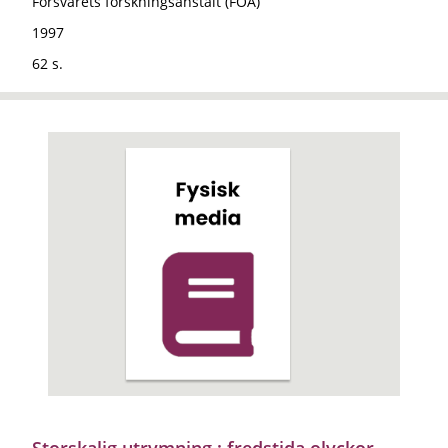
Försvarets forskningsanstalt (FOA)
1997
62 s.
Storskalig utrymning : fredstida olyckor