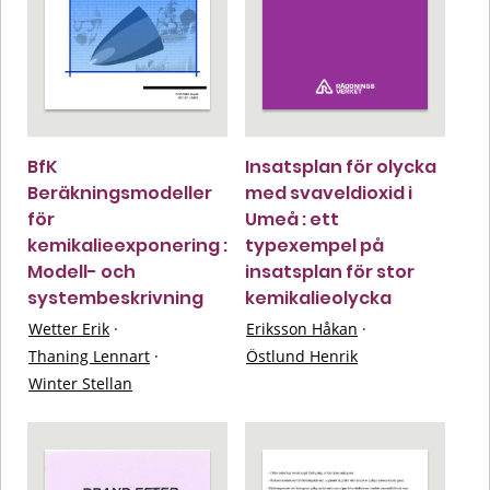
BfK
Insatsplan för olycka
Beräkningsmodeller
med svaveldioxid i
för
Umeå : ett
kemikalieexponering :
typexempel på
Modell- och
insatsplan för stor
systembeskrivning
kemikalieolycka
Wetter Erik
·
Eriksson Håkan
·
Thaning Lennart
·
Östlund Henrik
Winter Stellan