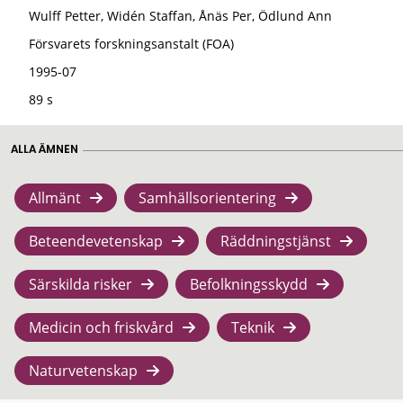
Wulff Petter, Widén Staffan, Ånäs Per, Ödlund Ann
Försvarets forskningsanstalt (FOA)
1995-07
89 s
ALLA ÄMNEN
Allmänt
Samhällsorientering
Beteendevetenskap
Räddningstjänst
Särskilda risker
Befolkningsskydd
Medicin och friskvård
Teknik
Naturvetenskap