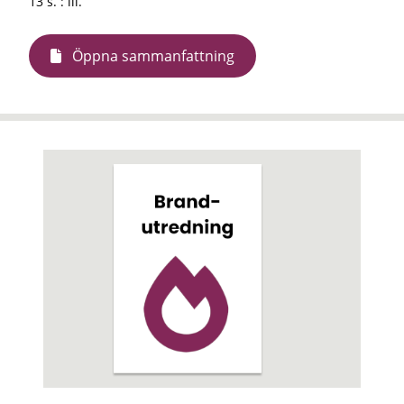
13 s. : ill.
Öppna sammanfattning