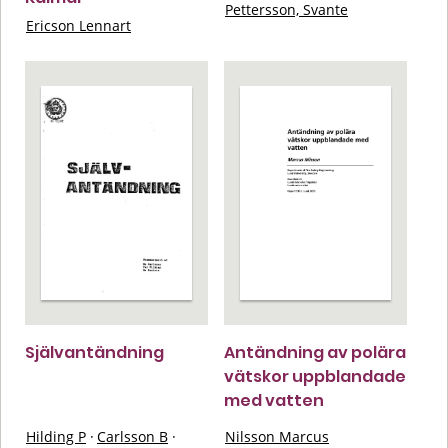
Pettersson, Svante
Ericson Lennart
Självantändning
Antändning av polära
vätskor uppblandade
med vatten
Hilding P
·
Carlsson B
·
Nilsson Marcus