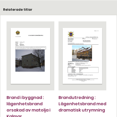
Relaterade titlar
Brand i byggnad :
Brandutredning :
lägenhetsbrand
Lägenhetsbrand med
orsakad av matolja i
dramatisk utrymning
Kalmar