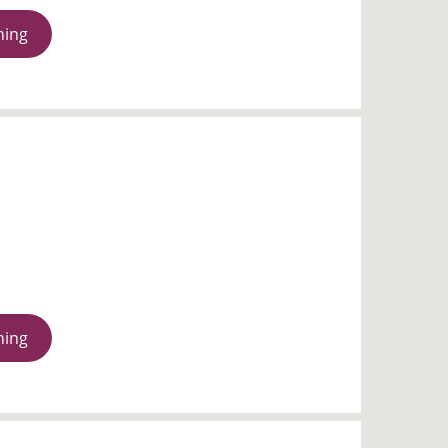
ning
ning