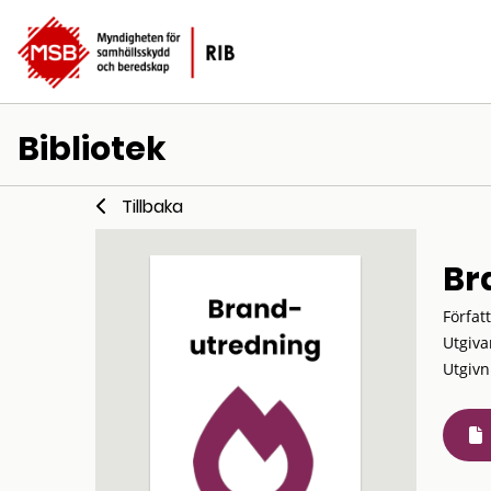
Bibliotek
Tillbaka
Br
Förfat
Utgiva
Utgivn