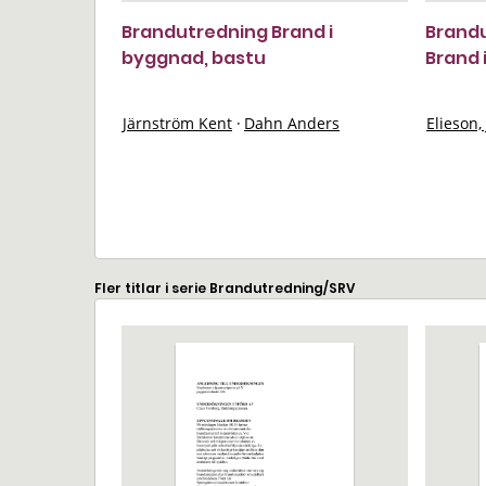
Brandutredning Brand i
Brandu
byggnad, bastu
Brand 
Järnström Kent
·
Dahn Anders
Elieson,
Fler titlar i serie Brandutredning/SRV