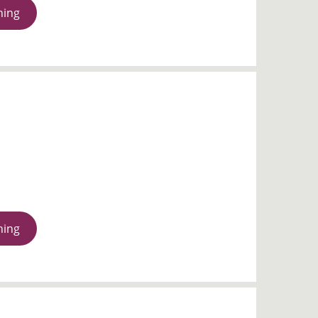
ning
ning