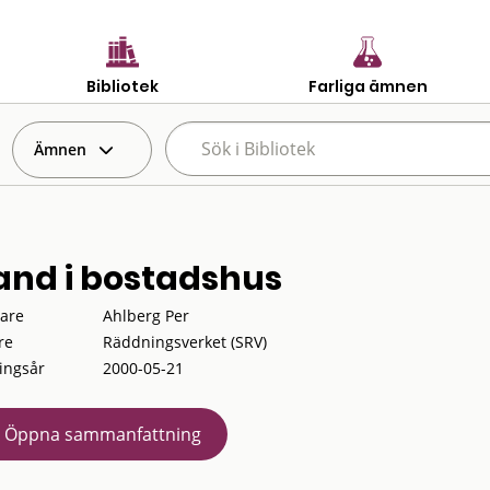
Bibliotek
Farliga ämnen
Ämnen
and i bostadshus
tare
Ahlberg Per
re
Räddningsverket (SRV)
ingsår
2000-05-21
Öppna sammanfattning