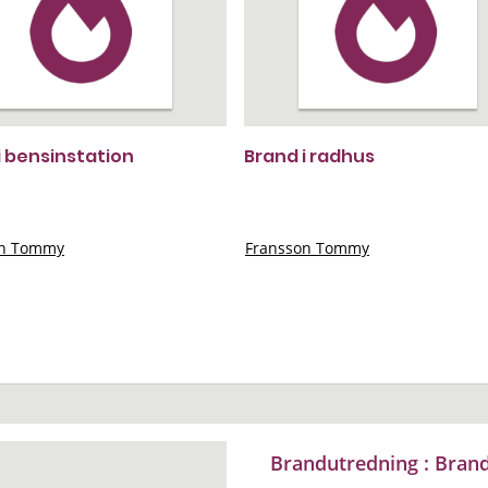
i bensinstation
Brand i radhus
on Tommy
Fransson Tommy
Brandutredning : Brand i 