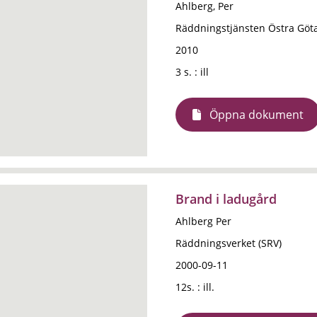
Ahlberg, Per
Räddningstjänsten Östra Göt
2010
3 s. : ill
Öppna dokument
Brand i ladugård
Ahlberg Per
Räddningsverket (SRV)
2000-09-11
12s. : ill.