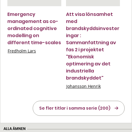
Emergency
Att visa lönsamhet
management as co-
med
ordinated cognitive
brandskyddsinvester
modelling on
ingar :
different time-scales
Sammanfattning av
fas 2 i projektet
Fredholm Lars
"Ekonomisk
optimering av det
industriella
brandskyddet"
Johansson Henrik
Se fler titlar i samma serie (200)
ALLA ÄMNEN