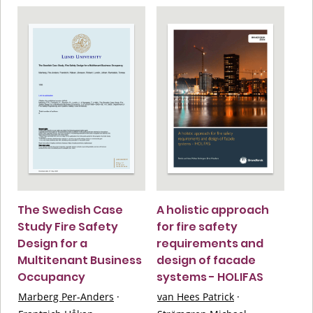
The Swedish Case
A holistic approach
Study Fire Safety
for fire safety
Design for a
requirements and
Multitenant Business
design of facade
Occupancy
systems - HOLIFAS
Marberg Per-Anders
·
van Hees Patrick
·