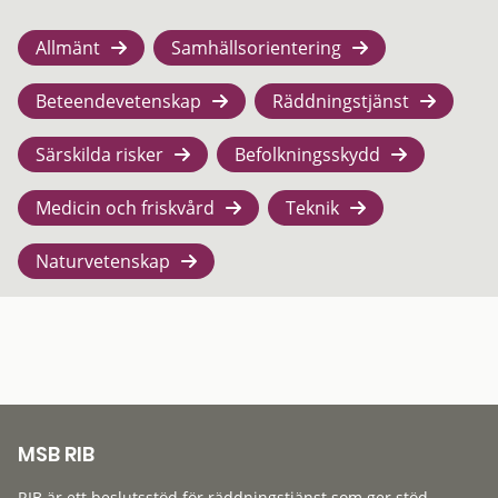
Allmänt
Samhällsorientering
Beteendevetenskap
Räddningstjänst
Särskilda risker
Befolkningsskydd
Medicin och friskvård
Teknik
Naturvetenskap
MSB RIB
RIB är ett beslutsstöd för räddningstjänst som ger stöd