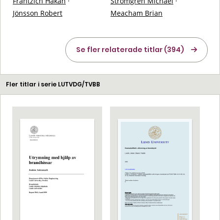
Frantzich Håkan
·
Strömgren Michael
·
Jönsson Robert
Meacham Brian
Se fler relaterade titlar (394)
Fler titlar i serie LUTVDG/TVBB