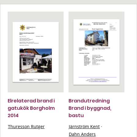
Elrelaterad brand i
Brandutredning
gatukök Borgholm
Brand i byggnad,
2014
bastu
Thuresson Rutger
Järnström Kent
·
Dahn Anders