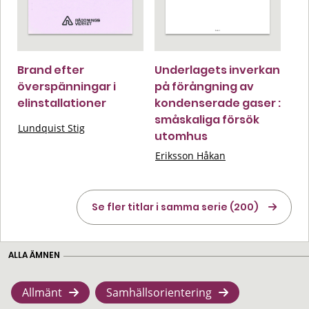
Brand efter
Underlagets inverkan
överspänningar i
på förångning av
elinstallationer
kondenserade gaser :
småskaliga försök
Lundquist Stig
utomhus
Eriksson Håkan
Se fler titlar i samma serie (200)
ALLA ÄMNEN
Allmänt
Samhällsorientering