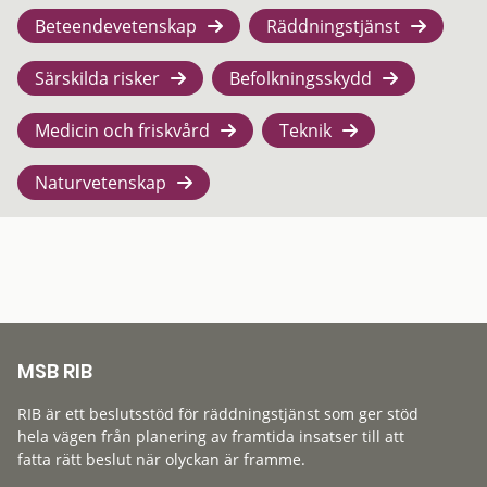
Beteendevetenskap
Räddningstjänst
Särskilda risker
Befolkningsskydd
Medicin och friskvård
Teknik
Naturvetenskap
MSB RIB
RIB är ett beslutsstöd för räddningstjänst som ger stöd
hela vägen från planering av framtida insatser till att
fatta rätt beslut när olyckan är framme.