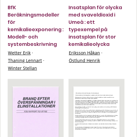
BfK
Insatsplan för olycka
Beräkningsmodeller
med svaveldioxid i
för
Umeå : ett
kemikalieexponering :
typexempel på
Modell- och
insatsplan för stor
systembeskrivning
kemikalieolycka
Wetter Erik
·
Eriksson Håkan
·
Thaning Lennart
·
Östlund Henrik
Winter Stellan