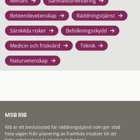
Allmänt
Samhällsorientering
Beteendevetenskap
Räddningstjänst
Särskilda risker
Befolkningsskydd
Medicin och friskvård
Teknik
Naturvetenskap
MSB RIB
RIB är ett beslutsstöd för räddningstjänst som ger stöd
hela vägen från planering av framtida insatser till att