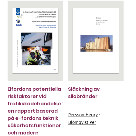
Elfordons potentiella
Släckning av
riskfaktorer vid
silobränder
trafikskadehändelse :
en rapport baserad
Persson Henry
·
på e-fordons teknik,
Blomqvist Per
säkerhetsfunktioner
och modern