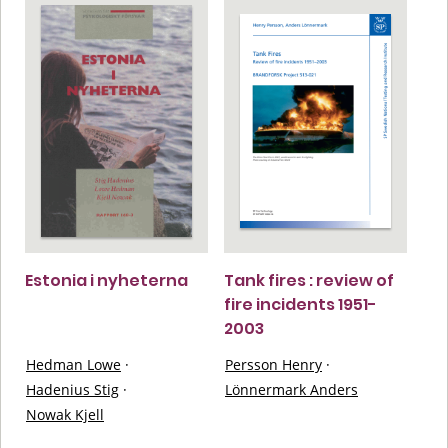
Estonia i nyheterna
Tank fires : review of
fire incidents 1951-
2003
Hedman Lowe
·
Persson Henry
·
Hadenius Stig
·
Lönnermark Anders
Nowak Kjell