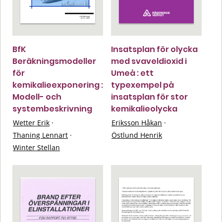
BfK
Insatsplan för olycka
Beräkningsmodeller
med svaveldioxid i
för
Umeå : ett
kemikalieexponering :
typexempel på
Modell- och
insatsplan för stor
systembeskrivning
kemikalieolycka
Wetter Erik
·
Eriksson Håkan
·
Thaning Lennart
·
Östlund Henrik
Winter Stellan