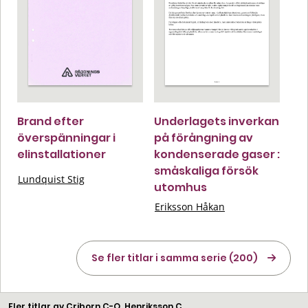
Brand efter
Underlagets inverkan
överspänningar i
på förångning av
elinstallationer
kondenserade gaser :
småskaliga försök
Lundquist Stig
utomhus
Eriksson Håkan
Se fler titlar i samma serie (200)
Fler titlar av Criborn C-O, Henriksson C