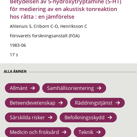
Betydelsen av 5-hydroxytryptamine (5-HT)
för mediering av en akustisk tonreaktion
hos råtta : en jämförelse
Ahlenuis S, Criborn C-O, Henriksson C
Försvarets forskningsanstalt (FOA)
1983-06
17 s
ALLA ÄMNEN
Allmänt
Samhällsorientering
Beteendevetenskap
Räddningstjänst
Särskilda risker
Befolkningsskydd
Medicin och friskvård
Teknik