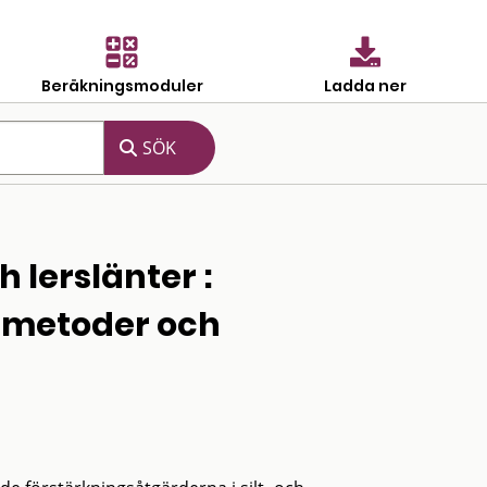
Beräkningsmoduler
Ladda ner
h lerslänter :
 metoder och