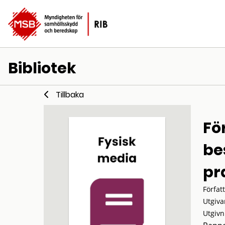
Bibliotek
Tillbaka
Fö
be
pr
Förfat
Utgiva
Utgivn