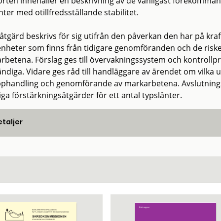
rten innehåller en beskrivning av de vanligast förekommand
nter med otillfredsställande stabilitet.
åtgärd beskrivs för sig utifrån den påverkan den har på kraft
enheter som finns från tidigare genomföranden och de risk
rbetena. Förslag ges till övervakningssystem och kontrollpr
ndiga. Vidare ges råd till handläggare av ärendet om vilka 
pphandling och genomförande av markarbetena. Avslutningsv
ga förstärkningsåtgärder för ett antal typslänter.
taljer