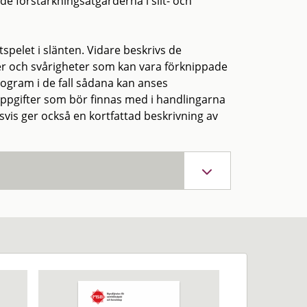
e förstärkningsåtgärderna i silt- och
spelet i slänten. Vidare beskrivs de
er och svårigheter som kan vara förknippade
ogram i de fall sådana kan anses
uppgifter som bör finnas med i handlingarna
is ger också en kortfattad beskrivning av