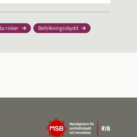
da risker
Befolkningsskydd