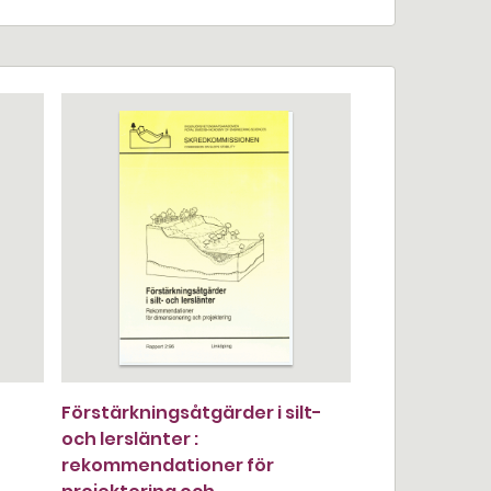
Förstärkningsåtgärder i silt-
och lerslänter :
rekommendationer för