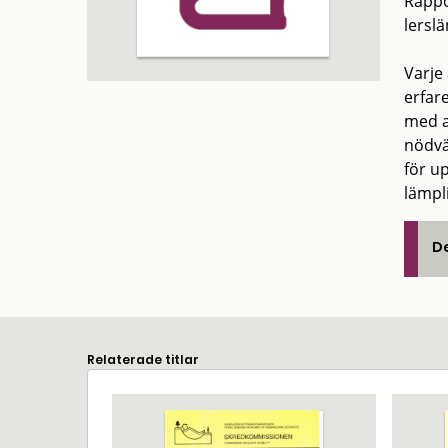
Rappo
lerslä
Varje 
erfar
med a
nödvä
för u
lämpli
De
Relaterade titlar