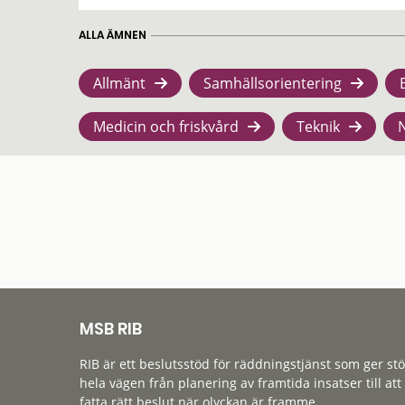
ALLA ÄMNEN
Allmänt
Samhällsorientering
Medicin och friskvård
Teknik
MSB RIB
RIB är ett beslutsstöd för räddningstjänst som ger st
hela vägen från planering av framtida insatser till att
fatta rätt beslut när olyckan är framme.