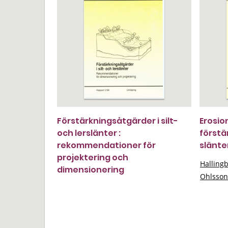
Förstärkningsåtgärder i silt-
Erosio
och lerslänter :
förstä
rekommendationer för
slänte
projektering och
Halling
dimensionering
Ohlsson