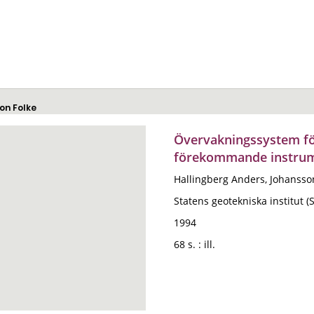
son Folke
Övervakningssystem för
förekommande instrum
Hallingberg Anders, Johansso
Statens geotekniska institut (S
1994
68 s. : ill.