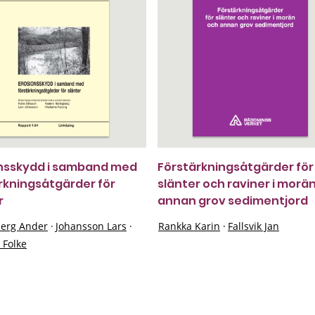
nsskydd i samband med
Förstärkningsåtgärder för
rkningsåtgärder för
slänter och raviner i morä
r
annan grov sedimentjord
berg Ander
·
Johansson Lars
·
Rankka Karin
·
Fallsvik Jan
 Folke