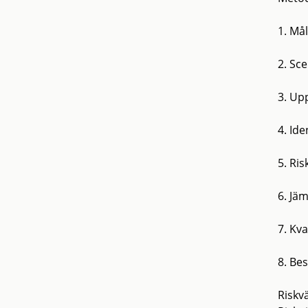
1. Må
2. Sce
3. Up
4. Ide
5. Ri
6. Jäm
7. Kva
8. Bes
Riskv