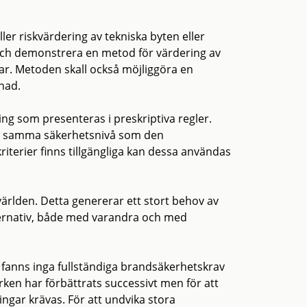
er riskvärdering av tekniska byten eller
 och demonstrera en metod för värdering av
ar. Metoden skall också möjliggöra en
nad.
ning som presenteras i preskriptiva regler.
inst samma säkerhetsnivå som den
riterier finns tillgängliga kan dessa användas
världen. Detta genererar ett stort behov av
ernativ, både med varandra och med
s fanns inga fullständiga brandsäkerhetskrav
erken har förbättrats successivt men för att
ngar krävas. För att undvika stora