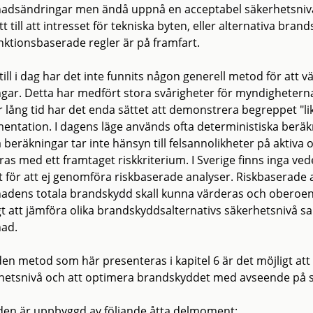
adsändringar men ändå uppnå en acceptabel säkerhetsnivå k
tt till att intresset för tekniska byten, eller alternativa bra
unktionsbaserade regler är på framfart.
ill i dag har det inte funnits någon generell metod för att vä
ngar. Detta har medfört stora svårigheter för myndighete
 lång tid har det enda sättet att demonstrera begreppet "li
entation. I dagens läge används ofta deterministiska beräkni
 beräkningar tar inte hänsyn till felsannolikheter på aktiva 
as med ett framtaget riskkriterium. I Sverige finns inga ved
t för att ej genomföra riskbaserade analyser. Riskbaserade 
adens totala brandskydd skall kunna värderas och oberoende
gt att jämföra olika brandskyddsalternativs säkerhetsnivå s
ad.
en metod som här presenteras i kapitel 6 är det möjligt att
hetsnivå och att optimera brandskyddet med avseende på sä
en är uppbyggd av följande åtta delmoment: