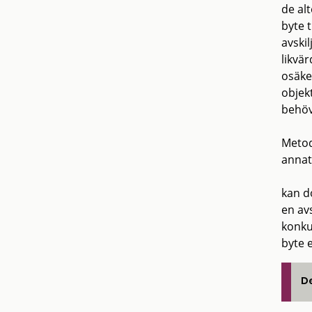
de al
byte t
avskil
likvä
osäker
objek
behöv
Metod
annat
kan d
en av
konku
byte e
De