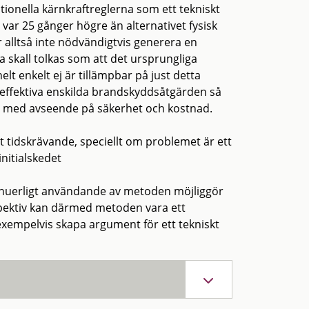
tionella kärnkraftreglerna som ett tekniskt
om var 25 gånger högre än alternativet fysisk
r alltså inte nödvändigtvis generera en
 skall tolkas som att det ursprungliga
lt enkelt ej är tillämpbar på just detta
t effektiva enskilda brandskyddsåtgärden så
et med avseende på säkerhet och kostnad.
 tidskrävande, speciellt om problemet är ett
nitialskedet
tinuerligt användande av metoden möjliggör
spektiv kan därmed metoden vara ett
 exempelvis skapa argument för ett tekniskt