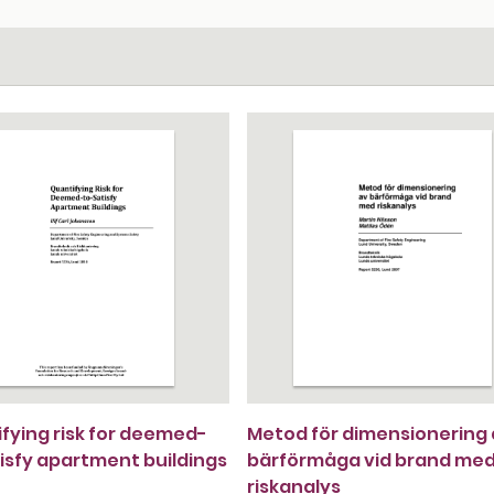
fying risk for deemed-
Metod för dimensionering
isfy apartment buildings
bärförmåga vid brand me
riskanalys