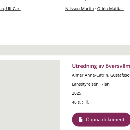
n, Ulf Carl
Nilsson Martin
·
Ödén Mattias
Utredning av översvämn
Almér Anne-Catrin, Gustafsso
Länsstyrelsen T-län
2025
46 s. : ill.
Öppna dokument