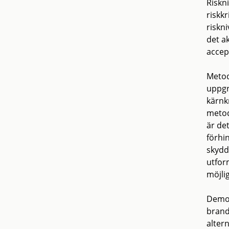
Riskn
riskkr
riskn
det a
accep
Metod
uppgr
kärnk
metod
är de
förhi
skydd
utform
möjli
Demon
brand
alter