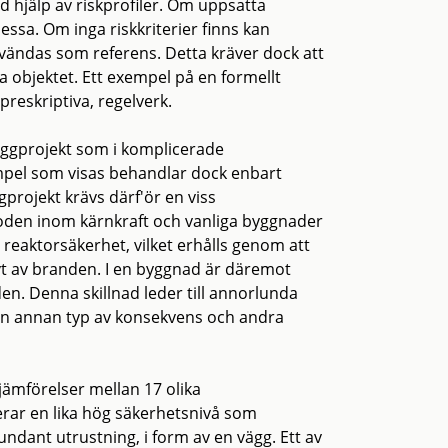
 hjälp av riskprofiler. Om uppsatta
dessa. Om inga riskkriterier finns kan
nvändas som referens. Detta kräver dock att
a objektet. Ett exempel på en formellt
reskriptiva, regelverk.
byggprojekt som i komplicerade
pel som visas behandlar dock enbart
projekt krävs därf'ör en viss
oden inom kärnkraft och vanliga byggnader
reaktorsäkerhet, vilket erhålls genom att
t av branden. I en byggnad är däremot
n. Denna skillnad leder till annorlunda
ll en annan typ av konsekvens och andra
jämförelser mellan 17 olika
rerar en lika hög säkerhetsnivå som
ndant utrustning, i form av en vägg. Ett av