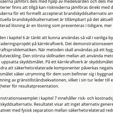
ivåerna jämförs dels med hjälp av medelvärden och dels med
iterier finns att tillgå kan risknivåerna jämföras direkt med 
ivåerna för ett formellt accepterat brandskyddsalternativ a
ktuella brandskyddsalternativet är tillämpbart på det aktuell
terad lösning är en lösning som presenteras i tidigare, mer p
en i kapitel 6 är tänkt att kunna användas så väl i vanliga 
aderingsprojekt på kärnkraftverk. Det demonstrationsexem
raftsproblematiken. När metoden skall användas på ett bygg
utveckling. Den största skillnaden mellan att använda met
t uppsatta skyddsmålet. På ett kärnkraftverk är skyddsmålet 
ndra att säkerhetsrelaterade komponenter påverkas negativ
smålet säker utrymning för dem som befinner sig i byggnade
ning av gränstillståndsekvationen, vilket i sin tur leder ti
gheter för resultatpresentation.
strationsexemplet i kapitel 7 innehåller risk- och kostnads
skyddsalternativ. Resultatet visar att inget alternativ gene
nativet med fysisk separation mellan säkerhetsrelaterad redu