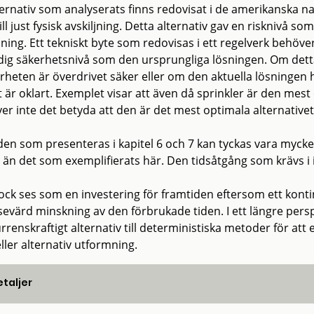
ternativ som analyserats finns redovisat i de amerikanska na
ill just fysisk avskiljning. Detta alternativ gav en risknivå s
jning. Ett tekniskt byte som redovisas i ett regelverk behöve
rdig säkerhetsnivå som den ursprungliga lösningen. Om detta
heten är överdrivet säker eller om den aktuella lösningen he
t är oklart. Exemplet visar att även då sprinkler är den mes
er inte det betyda att den är det mest optimala alternativ
en som presenteras i kapitel 6 och 7 kan tyckas vara mycket
 än det som exemplifierats här. Den tidsåtgång som krävs i i
ock ses som en investering för framtiden eftersom ett kon
sevärd minskning av den förbrukade tiden. I ett längre per
rrenskraftigt alternativ till deterministiska metoder för att
ller alternativ utformning.
taljer