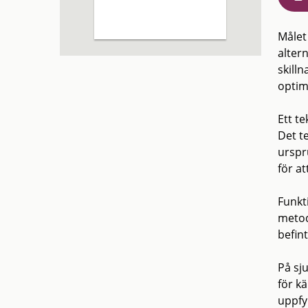
Målet
alter
skill
optim
Ett te
Det t
urspr
för a
Funkt
metod
befint
På sj
för kä
uppfy