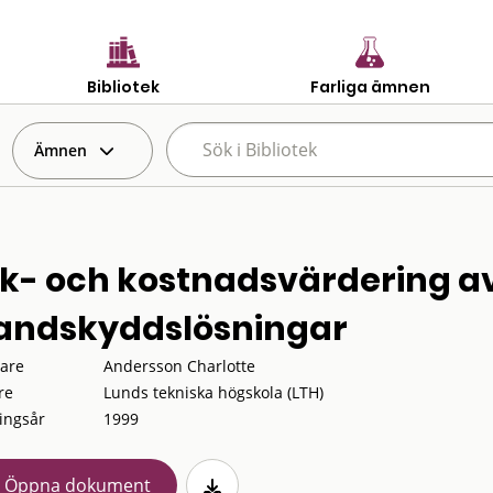
Bibliotek
Farliga ämnen
Ämnen
sk- och kostnadsvärdering av
andskyddslösningar
tare
Andersson Charlotte
re
Lunds tekniska högskola (LTH)
ingsår
1999
Öppna dokument