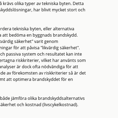
rävs olika typer av tekniska byten. Detta
ndskyddslösningar, har blivit mycket stort och
rdera tekniska byten, eller alternativa
rna att bedöma en byggnads brandskydd.
kvärdig säkerhet" varit genom
ngar för att påvisa "likvärdig säkerhet".
och passiva system och resultatet kan inte
ertagna riskkriterier, vilket har använts som
analyser är dock ofta nödvändiga för att
 av förekomsten av riskkriterier så är det
amt att optimera brandskyddet för en
 både jämföra olika brandskyddsalternativs
kerhet och kostnad (livscykelkostnad).