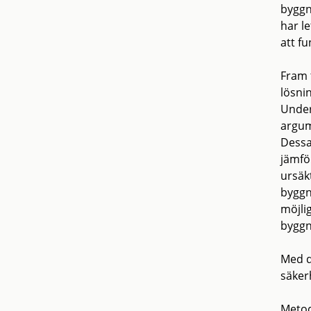
byggn
har le
att f
Fram t
lösni
Under
argum
Dessa
jämför
ursäk
byggn
möjli
byggn
Med d
säker
Metod