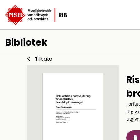
Bibliotek
Tillbaka
Ri
br
Förfat
Utgiva
Utgivn