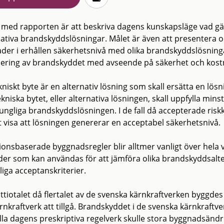
 med rapporten är att beskriva dagens kunskapsläge vad gäll
nativa brandskyddslösningar. Målet är även att presentera
nader i erhållen säkerhetsnivå med olika brandskyddslösning
ering av brandskyddet med avseende på säkerhet och kost
kniskt byte är en alternativ lösning som skall ersätta en lös
ekniska bytet, eller alternativa lösningen, skall uppfylla m
ungliga brandskyddslösningen. I de fall då accepterade riskk
tt visa att lösningen genererar en acceptabel säkerhetsnivå.
ionsbaserade byggnadsregler blir alltmer vanligt över hela 
er som kan användas för att jämföra olika brandskyddsalt
liga acceptanskriterier.
uttiotalet då flertalet av de svenska kärnkraftverken byggde
rnkraftverk att tillgå. Brandskyddet i de svenska kärnkraftv
lla dagens preskriptiva regelverk skulle stora byggnadsändri