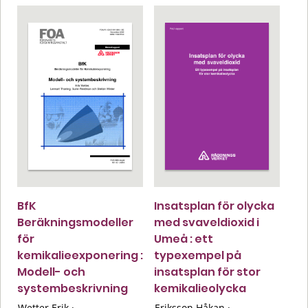
BfK
Insatsplan för olycka
Beräkningsmodeller
med svaveldioxid i
för
Umeå : ett
kemikalieexponering :
typexempel på
Modell- och
insatsplan för stor
systembeskrivning
kemikalieolycka
Wetter Erik
·
Eriksson Håkan
·