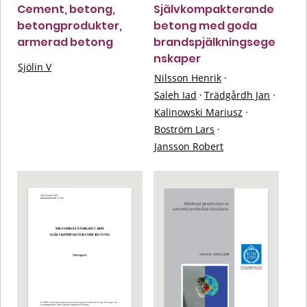
Cement, betong,
Självkompakterande
betongprodukter,
betong med goda
armerad betong
brandspjälkningsege
nskaper
Sjölin V
Nilsson Henrik
·
Saleh Iad
·
Trädgårdh Jan
·
Kalinowski Mariusz
·
Boström Lars
·
Jansson Robert