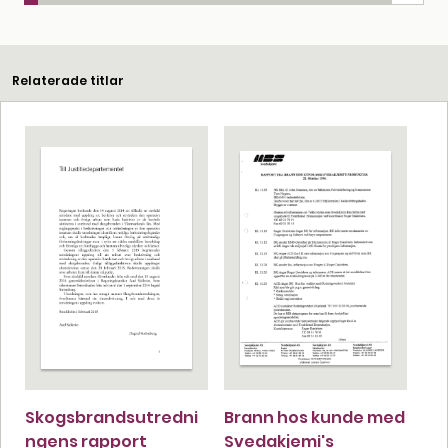
Relaterade titlar
Skogsbrandsutredni
Brann hos kunde med
ngens rapport
Svedakjemi's