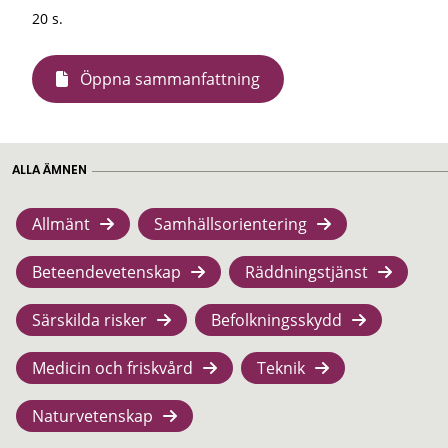
20 s.
Öppna sammanfattning
ALLA ÄMNEN
Allmänt
Samhällsorientering
Beteendevetenskap
Räddningstjänst
Särskilda risker
Befolkningsskydd
Medicin och friskvård
Teknik
Naturvetenskap