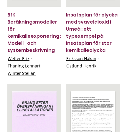
BfK
Insatsplan för olycka
Beräkningsmodeller
med svaveldioxid i
för
Umeå : ett
kemikalieexponering :
typexempel på
Modell- och
insatsplan för stor
systembeskrivning
kemikalieolycka
Wetter Erik
·
Eriksson Håkan
·
Thaning Lennart
·
Östlund Henrik
Winter Stellan