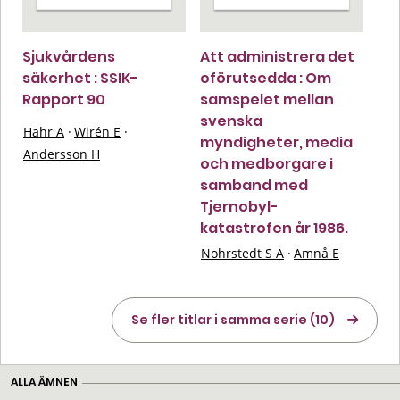
Sjukvårdens
Att administrera det
säkerhet : SSIK-
oförutsedda : Om
Rapport 90
samspelet mellan
svenska
Hahr A
·
Wirén E
·
myndigheter, media
Andersson H
och medborgare i
samband med
Tjernobyl-
katastrofen år 1986.
Nohrstedt S A
·
Amnå E
Se fler titlar i samma serie (10)
ALLA ÄMNEN