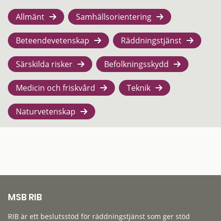
Allmänt
Samhällsorientering
Beteendevetenskap
Räddningstjänst
Särskilda risker
Befolkningsskydd
Medicin och friskvård
Teknik
Naturvetenskap
MSB RIB
RIB är ett beslutsstöd för räddningstjänst som ger stöd