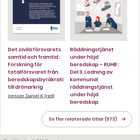
Det civila försvarets
Räddningstjänst
samtid och framtid :
under höjd
Forskning för
beredskap – RUHB :
totalförsvaret från
Del 3. Ledning av
beredskapsbyråkrati
kommunal
till drönarkrig
räddningstjänst
under höjd
Jonsson Daniel K [red]
beredskap
Se fler relaterade titlar (573)