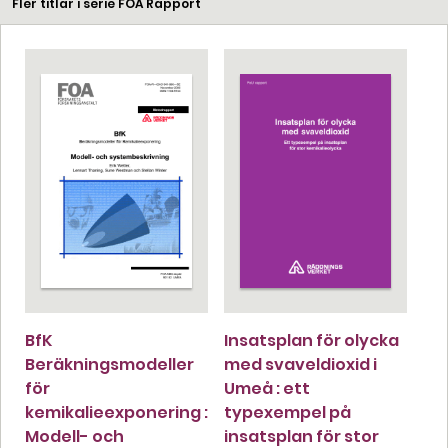
Fler titlar i serie FOA Rapport
BfK
Insatsplan för olycka
Beräkningsmodeller
med svaveldioxid i
för
Umeå : ett
kemikalieexponering :
typexempel på
Modell- och
insatsplan för stor