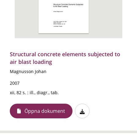
Structural concrete elements subjected to
air blast loading
Magnusson Johan
2007
xii, 82 s. : ill., diagr., tab.
Öppna dokument