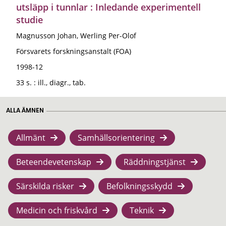
utsläpp i tunnlar : Inledande experimentell
studie
Magnusson Johan, Werling Per-Olof
Försvarets forskningsanstalt (FOA)
1998-12
33 s. : ill., diagr., tab.
ALLA ÄMNEN
Allmänt
Samhällsorientering
Beteendevetenskap
Räddningstjänst
Särskilda risker
Befolkningsskydd
Medicin och friskvård
Teknik