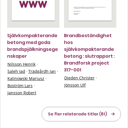
Självkompakterande
Brandbeständighet
betong med goda
hos
brandspjälkningsege
självkompakterande
nskaper
betong : slutrapport :
Brandforsk project
Nilsson Henrik
·
317-001
Saleh Iad
·
Trädgårdh Jan
·
Dieden Christer
·
Kalinowski Mariusz
·
Jönsson Ulf
Boström Lars
·
Jansson Robert
Se fler relaterade titlar (81)