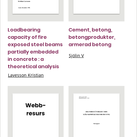
Loadbearing
Cement, betong,
capacity of fire
betongprodukter,
exposed steel beams
armerad betong
partially embedded
Sjölin V
in concrete : a
theoretical analysis
Lavesson Kristian