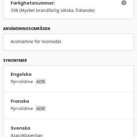
Farlighets­nummer:

338
(Mycket brandfarlig vätska, frätande)
ANVÄNDNINGS­OMRÅDEN
Aromämne för livsmedel.
SYNONYMER
Engelska
Pyrrolidine
ADR
Franska
Pyrrolidine
ADR
Svenska
Azacyklopentan