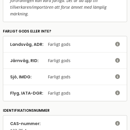
förordningen kan vara farliga. Det är då upp till
tillverkaren/
importören att förse ämnet med lämplig
märkning.
FARLIGT GODS ELLER INTE?
Landsväg, ADR:
Farligt gods

Järnväg, RID:
Farligt gods

Sjö, IMDG:
Farligt gods

Flyg, IATA-DGR:
Farligt gods

IDENTIFIKATIONSNUMMER
CAS-nummer:
