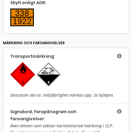
Skylt enligt ADR:
338
1922
MÄRKNING OCH FAROANGIVELSER
Transport­märkning:

Dessutom ska ev. miljöfarlighet märkas upp. Se hjälpen.
Signalord, faropiktogram och

faroangivelser:
Även ämnen som saknar harmoniserad märkning i CLP-