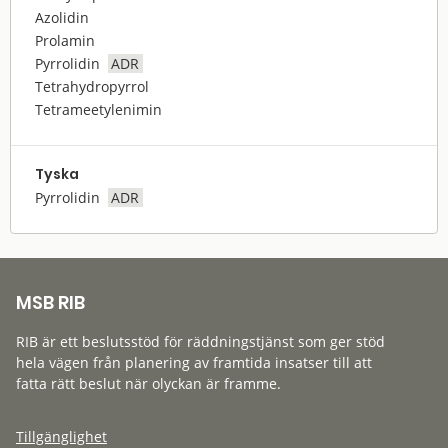
Azolidin
Prolamin
Pyrrolidin
ADR
Tetrahydropyrrol
Tetrameetylenimin
Tyska
Pyrrolidin
ADR
MSB RIB
RIB är ett beslutsstöd för räddningstjänst som ger stöd
hela vägen från planering av framtida insatser till att
fatta rätt beslut när olyckan är framme.
Tillgänglighet