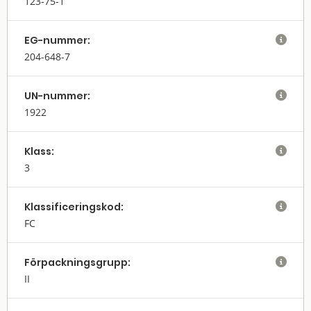
123-75-1
EG-nummer:

204-648-7
UN-nummer:

1922
Klass:

3
Klassifi­cerings­kod:

FC
Förpack­nings­grupp:

II