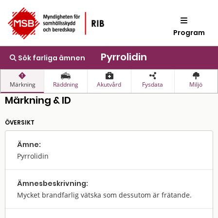
Program
Pyrrolidin
Sök farliga ämnen
Märkning
Räddning
Akutvård
Fysdata
Miljö
Märkning & ID
ÖVERSIKT
Ämne:
Pyrrolidin
Ämnes­beskrivning:
Mycket brandfarlig vätska som dessutom är frätande.