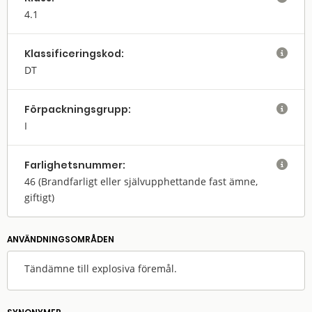
4.1
Klassifi­cerings­kod:

DT
Förpack­nings­grupp:

I
Farlighets­nummer:

46
(Brandfarligt eller självupphettande fast ämne,
giftigt)
ANVÄNDNINGS­OMRÅDEN
Tändämne till explosiva föremål.