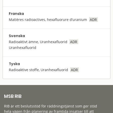
Franska
Matières radioactives, hexafluorure d’uranium
ADR
Svenska
Radioaktivt ämne, Uranhexafluorid
ADR
Uranhexafluorid
Tyska
Radioaktive stoffe, Uranhexafluorid
ADR
MSB RIB
RIB är ett beslutsstöd för räddningstjänst som ger stöd
hela vägen från planering av framtida insatser till att