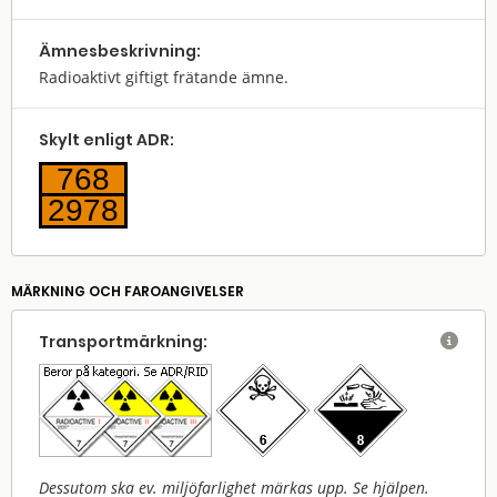
Ämnes­beskrivning:
Radioaktivt giftigt frätande ämne.
Skylt enligt ADR:
768
2978
MÄRKNING OCH FAROANGIVELSER
Transport­märkning:

Dessutom ska ev. miljöfarlighet märkas upp. Se hjälpen.