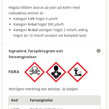
Högsta tillåten dosrat på ytan på kollin med
radioaktiva ämnen är:
Kategori
I-Vit
högst 5 µSv/h
Kategori
II-Gul
högst 500 µSv/h
Kategori
III-Gul
vanligen högst 2 mSv/h, aldrig
högre än 10 mSv/h (endast vid komplett last)
Signalord, faropiktogram och

faroangivelser:
FARA
Ytterligare märkning kan behövas. Se hjälpen.
Kod
Faroangivelse