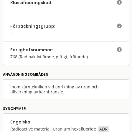
Klassifi­cerings­kod:

Förpack­nings­grupp:

Farlighets­nummer:

768
(Radioaktivt ämne, giftigt, frätande)
ANVÄNDNINGS­OMRÅDEN
Inom kärntekniken vid anrikning av uran och
tillverkning av kärnbränsle.
SYNONYMER
Engelska
Radioactive material, Uranium hexafluoride
ADR