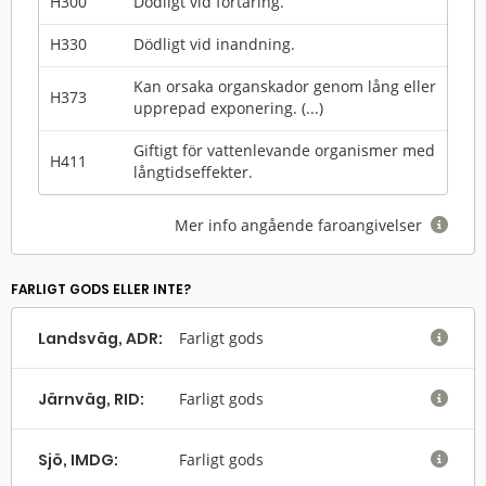
H300
Dödligt vid förtäring.
H330
Dödligt vid inandning.
Kan orsaka organskador genom lång eller
H373
upprepad exponering. (...)
Giftigt för vattenlevande organismer med
H411
långtidseffekter.
Mer info angående faroangivelser

FARLIGT GODS ELLER INTE?
Landsväg, ADR:
Farligt gods

Järnväg, RID:
Farligt gods

Sjö, IMDG:
Farligt gods
