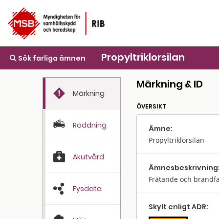
Propyltriklorsilan
Sök farliga ämnen
Märkning & ID
Märkning
ÖVERSIKT
Räddning
Ämne:
Propyltriklorsilan
Akutvård
Ämnes­beskrivning
Frätande och brandfar
Fysdata
Skylt enligt ADR: