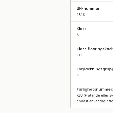
UN-nummer:
1816
Klass:
8
Klassifi­cerings­kod:
CF1
Förpack­nings­grup
II
Farlighets­nummer
X83
(Frätande eller s
endast användas eft