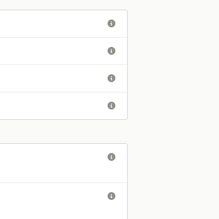





