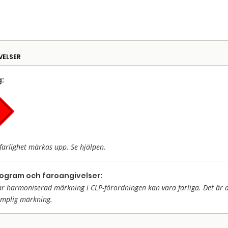
VELSER
:
farlighet märkas upp. Se hjälpen.
togram och faroangivelser:
harmoniserad märkning i CLP-förordningen kan vara farliga. Det är då 
ämplig märkning.