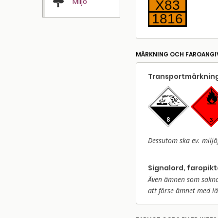
Miljö
X83
1816
MÄRKNING OCH FAROANGI
Transport­märkning
Dessutom ska ev. miljö
Signalord, faropik
Även ämnen som saknar 
att förse ämnet med l