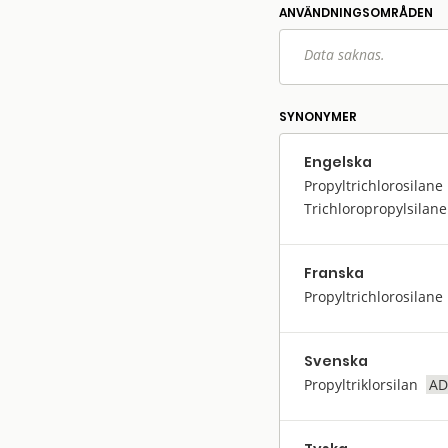
ANVÄNDNINGS­OMRÅDEN
Data saknas.
SYNONYMER
Engelska
Propyltrichlorosilane
Trichloropropylsilane
Franska
Propyltrichlorosilane
Svenska
Propyltriklorsilan
AD