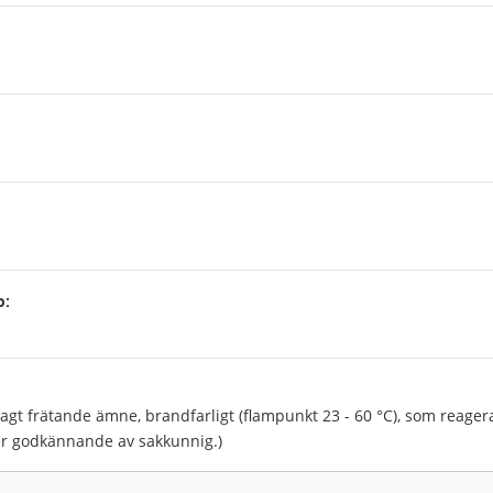
p:
:
vagt frätande ämne, brandfarligt (flampunkt 23 - 60 °C), som reagera
er godkännande av sakkunnig.)