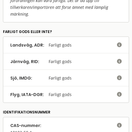
förordningen kan vara farliga. Det är då upp till
tillverkaren/
importören att förse ämnet med lämplig
märkning.
FARLIGT GODS ELLER INTE?
Landsväg, ADR:
Farligt gods

Järnväg, RID:
Farligt gods

Sjö, IMDG:
Farligt gods

Flyg, IATA-DGR:
Farligt gods

IDENTIFIKATIONSNUMMER
CAS-nummer:
