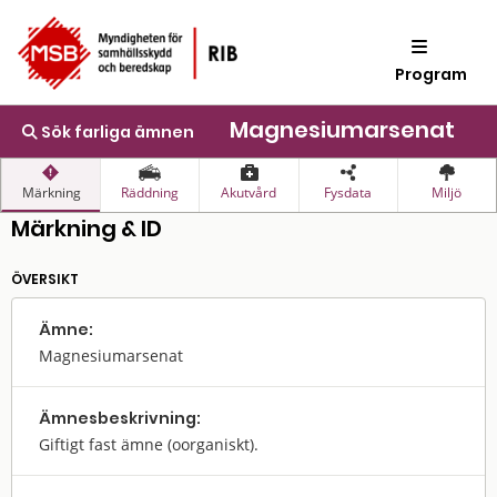
Program
Magnesiumarsenat
Sök farliga ämnen
Märkning
Räddning
Akutvård
Fysdata
Miljö
Märkning & ID
ÖVERSIKT
Ämne:
Magnesiumarsenat
Ämnes­beskrivning:
Giftigt fast ämne (oorganiskt).