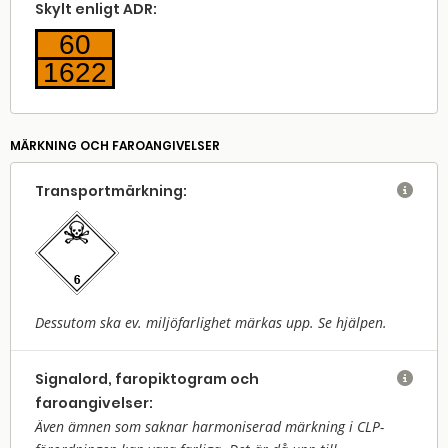
Skylt enligt ADR:
60
1622
MÄRKNING OCH FAROANGIVELSER
Transport­märkning:

Dessutom ska ev. miljöfarlighet märkas upp. Se hjälpen.
Signalord, faropiktogram och

faroangivelser:
Även ämnen som saknar harmoniserad märkning i CLP-