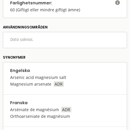
Farlighets­nummer:

60
(Giftigt eller mindre giftigt ämne)
ANVÄNDNINGS­OMRÅDEN
Data saknas.
SYNONYMER
Engelska
Arsenic acid magnesium salt
Magnesium arsenate
ADR
Franska
Arséniate de magnésium
ADR
Orthoarseniate de magnésium