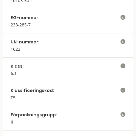
10103-50-1
EG-nummer:

233-285-7
UN-nummer:

1622
Klass:

6.1
Klassifi­cerings­kod:

T5
Förpack­nings­grupp:

II