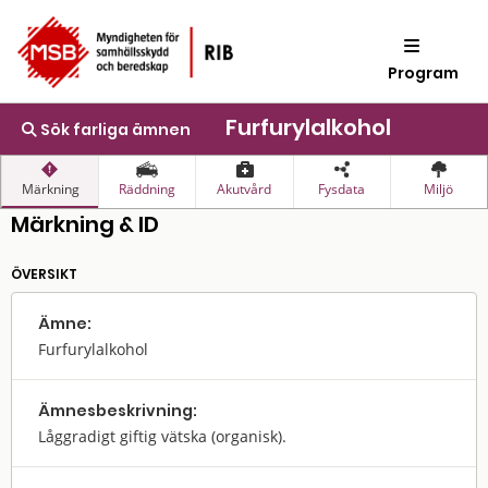
Program
Furfurylalkohol
Sök farliga ämnen
Märkning
Räddning
Akutvård
Fysdata
Miljö
Märkning & ID
ÖVERSIKT
Ämne:
Furfurylalkohol
Ämnes­beskrivning:
Låggradigt giftig vätska (organisk).