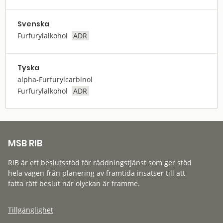
Svenska
Furfurylalkohol
ADR
Tyska
alpha-Furfurylcarbinol
Furfurylalkohol
ADR
MSB RIB
RIB är ett beslutsstöd för räddningstjänst som ger stöd
hela vägen från planering av framtida insatser till att
fatta rätt beslut när olyckan är framme.
Tillgänglighet