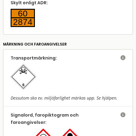
Skylt enligt ADR:
60
2874
MÄRKNING OCH FAROANGIVELSER
Transport­märkning:

Dessutom ska ev. miljöfarlighet märkas upp. Se hjälpen.
Signalord, faropiktogram och

faroangivelser: