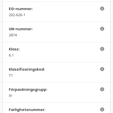
EG-nummer:

202-626-1
UN-nummer:

2874
Klass:

6.1
Klassifi­cerings­kod:

T1
Förpack­nings­grupp:

III
Farlighets­nummer:
