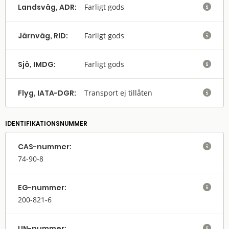
Landsväg, ADR:
Farligt gods

Järnväg, RID:
Farligt gods

Sjö, IMDG:
Farligt gods

Flyg, IATA-DGR:
Transport ej tillåten

IDENTIFIKATIONSNUMMER
CAS-nummer:

74-90-8
EG-nummer:

200-821-6
UN-nummer:
