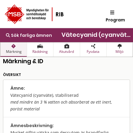
Program
Vätecyanid (cyanväte), stabiliserad
Sök farliga ämnen
Märkning
Räddning
Akutvård
Fysdata
Miljö
Märkning & ID
ÖVERSIKT
Ämne:
Vätecyanid (cyanväte), stabiliserad
med mindre än 3 % vatten och absorberat av ett inert,
poröst material
Ämnes­beskrivning:
Mycket giftig vätska som dessutom är brandfarlig.