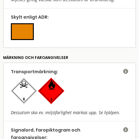
Skylt enligt ADR:
MÄRKNING OCH FAROANGIVELSER
Transport­märkning:

Dessutom ska ev. miljöfarlighet märkas upp. Se hjälpen.
Signalord, faropiktogram och

faroangivelser: