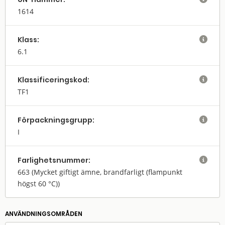
1614
Klass:

6.1
Klassifi­cerings­kod:

TF1
Förpack­nings­grupp:

I
Farlighets­nummer:

663
(Mycket giftigt ämne, brandfarligt (flampunkt
högst 60 °C))
ANVÄNDNINGS­OMRÅDEN