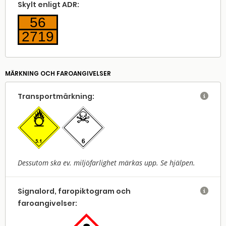
Skylt enligt ADR:
56
2719
MÄRKNING OCH FAROANGIVELSER
Transport­märkning:

Dessutom ska ev. miljöfarlighet märkas upp. Se hjälpen.
Signalord, faropiktogram och

faroangivelser: