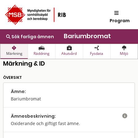
Program
Bariumbromat
Sök farliga ämnen
Märkning
Räddning
Akutvård
Fysdata
Miljö
Märkning & ID
ÖVERSIKT
Ämne:
Bariumbromat
Ämnes­beskrivning:

Oxiderande och giftigt fast ämne.