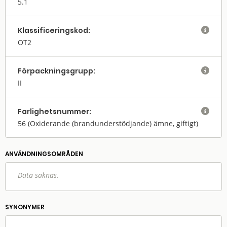
5.1
Klassifi­cerings­kod:

OT2
Förpack­nings­grupp:

II
Farlighets­nummer:

56
(Oxiderande (brandunderstödjande) ämne, giftigt)
ANVÄNDNINGS­OMRÅDEN
Data saknas.
SYNONYMER