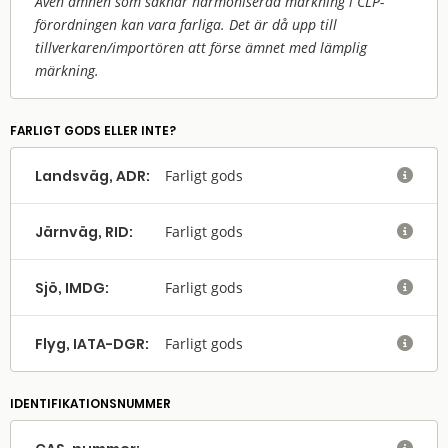
Även ämnen som saknar harmoniserad märkning i CLP-
förordningen kan vara farliga. Det är då upp till
tillverkaren/
importören att förse ämnet med lämplig
märkning.
FARLIGT GODS ELLER INTE?
Landsväg, ADR:
Farligt gods

Järnväg, RID:
Farligt gods

Sjö, IMDG:
Farligt gods

Flyg, IATA-DGR:
Farligt gods

IDENTIFIKATIONSNUMMER