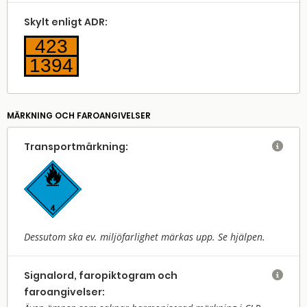
Skylt enligt ADR:
423
1394
MÄRKNING OCH FAROANGIVELSER
Transport­märkning:

Dessutom ska ev. miljöfarlighet märkas upp. Se hjälpen.
Signalord, faropiktogram och

faroangivelser: