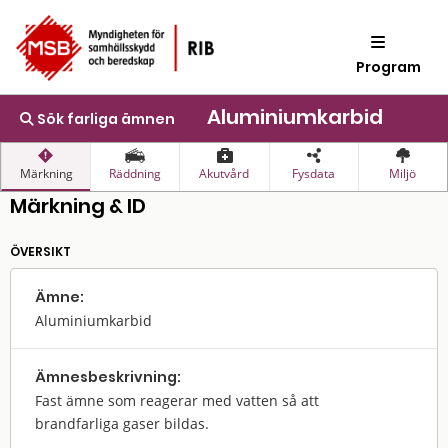
Program
Aluminiumkarbid
Sök farliga ämnen
Märkning
Räddning
Akutvård
Fysdata
Miljö
Märkning & ID
ÖVERSIKT
Ämne:
Aluminiumkarbid
Ämnes­beskrivning:
Fast ämne som reagerar med vatten så att
brandfarliga gaser bildas.