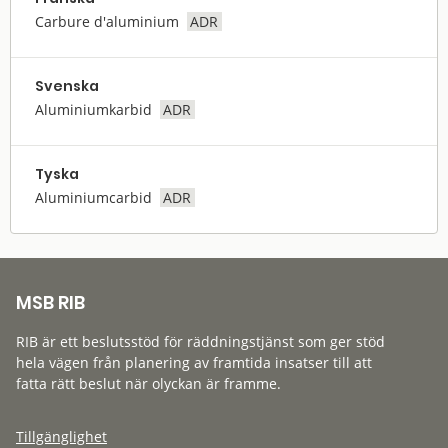
Carbure d'aluminium
ADR
Svenska
Aluminiumkarbid
ADR
Tyska
Aluminiumcarbid
ADR
MSB RIB
RIB är ett beslutsstöd för räddningstjänst som ger stöd
hela vägen från planering av framtida insatser till att
fatta rätt beslut när olyckan är framme.
Tillgänglighet