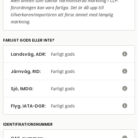
Även ämnen som saknar harmoniserad märkning i CLP-
förordningen kan vara farliga. Det är då upp till
tillverkaren/
importören att förse ämnet med lämplig
märkning.
FARLIGT GODS ELLER INTE?
Landsväg, ADR:
Farligt gods

Järnväg, RID:
Farligt gods

Sjö, IMDG:
Farligt gods

Flyg, IATA-DGR:
Farligt gods

IDENTIFIKATIONSNUMMER