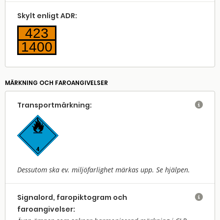
Skylt enligt ADR:
423
1400
MÄRKNING OCH FAROANGIVELSER
Transport­märkning:

Dessutom ska ev. miljöfarlighet märkas upp. Se hjälpen.
Signalord, faropiktogram och

faroangivelser: