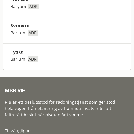
Baryum
ADR
Svenska
Barium
ADR
Tyska
Barium
ADR
MSB RIB
RIB är ett beslutsstöd för räddningstjänst som ger stöd
hela vägen från planering av framtida insatser till att
fatta rätt beslut när olyckan är framme.
Tillgänglighet