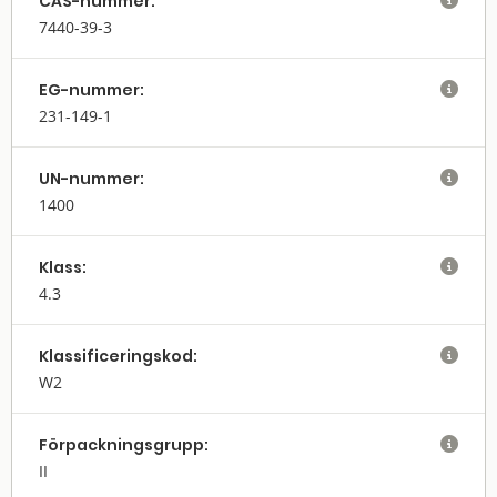
CAS-nummer:

7440-39-3
EG-nummer:

231-149-1
UN-nummer:

1400
Klass:

4.3
Klassifi­cerings­kod:

W2
Förpack­nings­grupp:

II