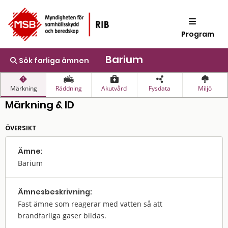
Program
Barium
Sök farliga ämnen
Märkning
Räddning
Akutvård
Fysdata
Miljö
Märkning & ID
ÖVERSIKT
Ämne:
Barium
Ämnes­beskrivning:
Fast ämne som reagerar med vatten så att
brandfarliga gaser bildas.