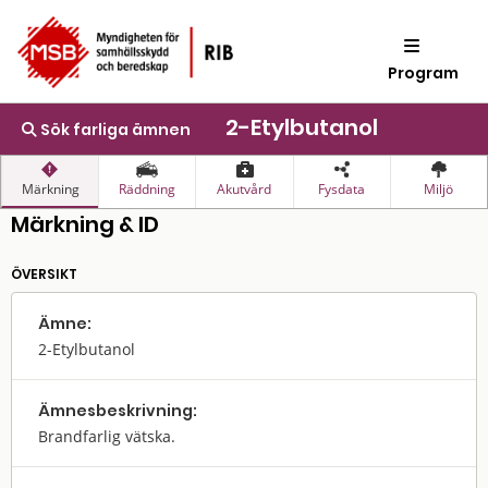
Program
2-Etylbutanol
Sök farliga ämnen
Märkning
Räddning
Akutvård
Fysdata
Miljö
Märkning & ID
ÖVERSIKT
Ämne:
2-Etylbutanol
Ämnes­beskrivning:
Brandfarlig vätska.