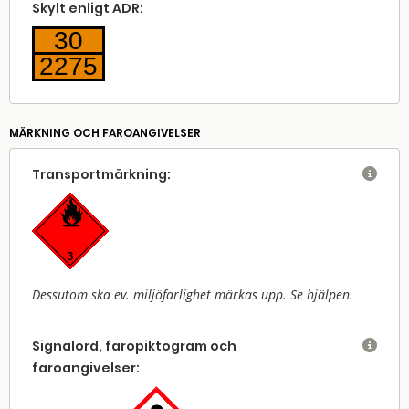
Skylt enligt ADR:
30
2275
MÄRKNING OCH FAROANGIVELSER
Transport­märkning:

Dessutom ska ev. miljöfarlighet märkas upp. Se hjälpen.
Signalord, faropiktogram och

faroangivelser: