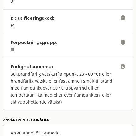
3
Klassifi­cerings­kod:

F1
Förpack­nings­grupp:

III
Farlighets­nummer:

30
(Brandfarlig vätska (flampunkt 23 - 60 °C), eller
brandfarlig vätska eller fast ämne i smält tillstånd
med flampunkt över 60 °C, uppvärmd till en
temperatur lika med eller över flampunkten, eller
självupphettande vätska)
ANVÄNDNINGS­OMRÅDEN
Aromämne för livsmedel.