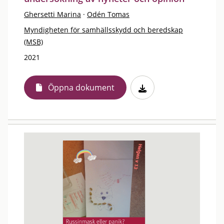
Ghersetti Marina
·
Odén Tomas
Myndigheten för samhällsskydd och beredskap
(MSB)
2021
Öppna dokument