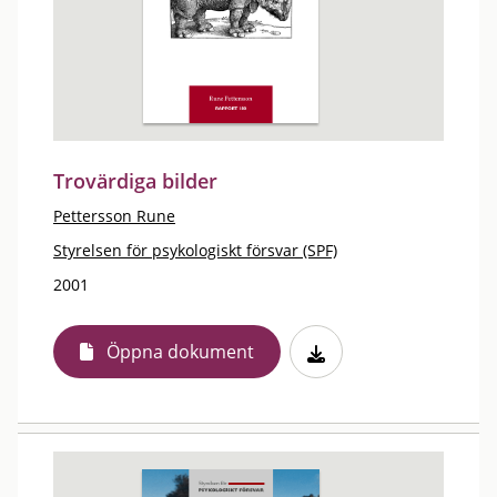
Trovärdiga bilder
Pettersson Rune
Styrelsen för psykologiskt försvar (SPF)
2001
Öppna dokument