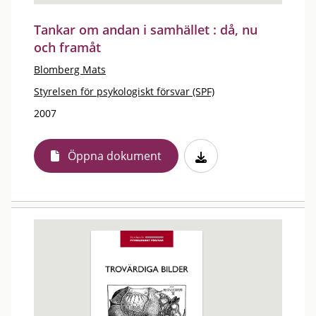
Tankar om andan i samhället : då, nu
och framåt
Blomberg Mats
Styrelsen för psykologiskt försvar (SPF)
2007
Öppna dokument