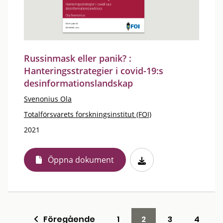
Russinmask eller panik? :
Hanteringsstrategier i covid-19:s
desinformationslandskap
Svenonius Ola
Totalförsvarets forskningsinstitut (FOI)
2021
Öppna dokument
Föregående
1
2
3
4