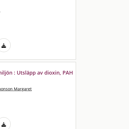
a
miljön : Utsläpp av dioxin, PAH
monson Margaret