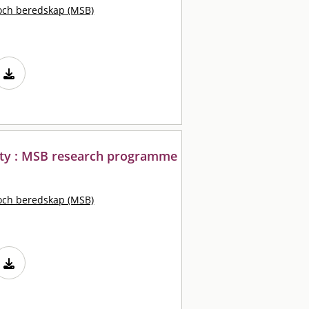
och beredskap (MSB)
iety : MSB research programme
och beredskap (MSB)