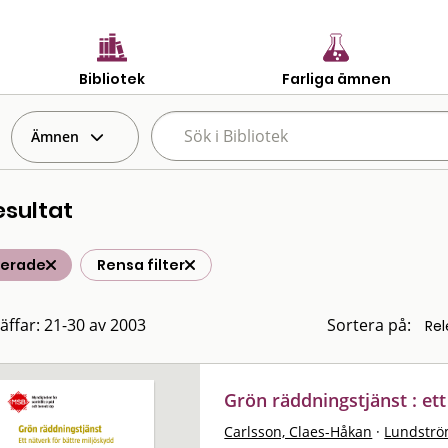
Bibliotek
Farliga ämnen
Ämnen
esultat
terade
Rensa filter
räffar: 21-30 av 2003
Sortera på:
Grön räddningstjänst : ett
Carlsson, Claes-Håkan
·
Lundströ