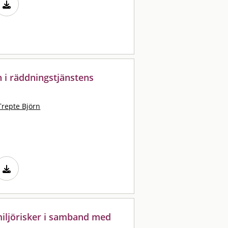
n i räddningstjänstens
l
Trepte Björn
iljörisker i samband med