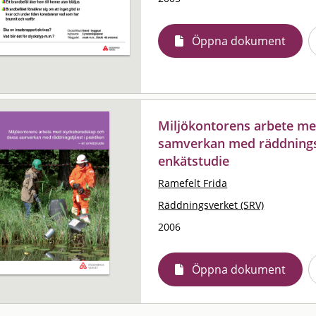
Öppna dokument
Miljökontorens arbete me
samverkan med räddningstj
enkätstudie
Ramefelt Frida
Räddningsverket (SRV)
2006
Öppna dokument