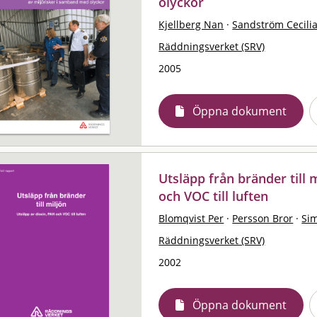
olyckor
Kjellberg Nan
·
Sandström Cecili
Räddningsverket (SRV)
2005
Öppna dokument
Utsläpp från bränder till 
och VOC till luften
Blomqvist Per
·
Persson Bror
·
Si
Räddningsverket (SRV)
2002
Öppna dokument