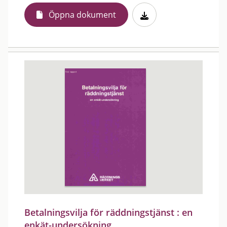
Öppna dokument
Betalningsvilja för räddningstjänst : en
enkät-undersökning