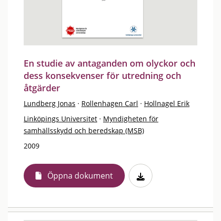
En studie av antaganden om olyckor och
dess konsekvenser för utredning och
åtgärder
Lundberg Jonas
·
Rollenhagen Carl
·
Hollnagel Erik
Linköpings Universitet
·
Myndigheten för
samhällsskydd och beredskap (MSB)
2009
Öppna dokument