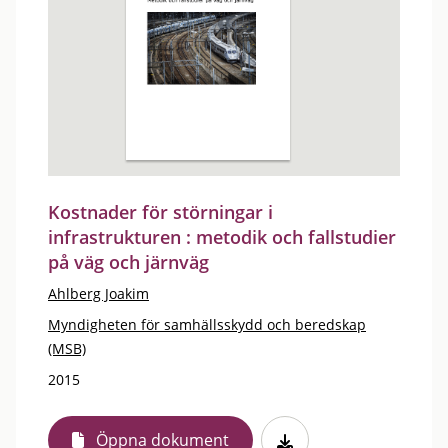
Kostnader för störningar i
infrastrukturen : metodik och fallstudier
på väg och järnväg
Ahlberg Joakim
Myndigheten för samhällsskydd och beredskap
(MSB)
2015
Öppna dokument