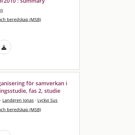
09/2010 : summary
an
och beredskap (MSB)
anisering för samverkan i
ingsstudie, fas 2, studie
·
Landgren Jonas
·
Lyckvi Sus
och beredskap (MSB)