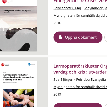
Emergencies & Crises 20
Sölvesdotter, Maj
·
Schyllander, J
Myndigheten för samhällsskydd 
2010
Öppna dokument
Larmoperatörskluster Org
vardag och kris : utvärder
Sparf Jörgen
·
Petridou Evangelia
Myndigheten för samhällsskydd 
2019