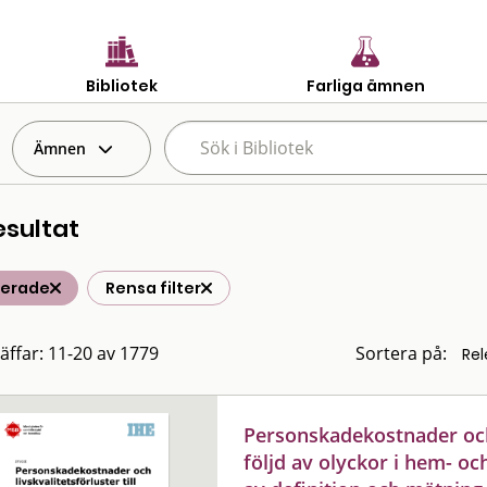
Bibliotek
Farliga ämnen
Ämnen
esultat
terade
Rensa filter
räffar: 11-20 av 1779
Sortera på:
Personskadekostnader och l
följd av olyckor i hem- oc