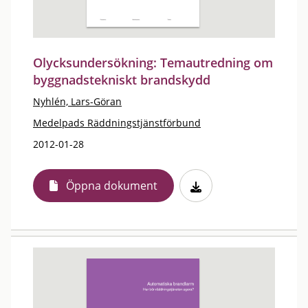
Olycksundersökning: Temautredning om
byggnadstekniskt brandskydd
Nyhlén, Lars-Göran
Medelpads Räddningstjänstförbund
2012-01-28
Öppna dokument