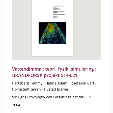
Vattendimma : teori, fysik, simulering :
BRANDFORSK projekt 514-021
Hertzberg Tommy
·
Hahne Adam
·
Josefsson Carl
·
Holmstedt Göran
·
Husted Bjarne
Sveriges Provnings- och Forskningsinstitut (SP)
2004