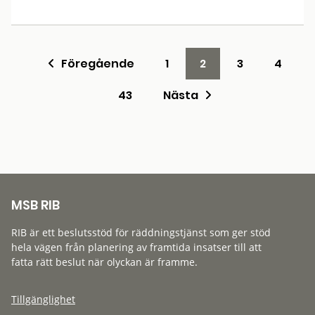
Föregående
1
2
3
4
43
Nästa
MSB RIB
RIB är ett beslutsstöd för räddningstjänst som ger stöd
hela vägen från planering av framtida insatser till att
fatta rätt beslut när olyckan är framme.
Tillgänglighet