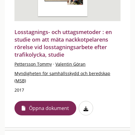
Losstagnings- och uttagsmetoder : en
studie om att mäta nackkotpelarens
rörelse vid losstagningsarbete efter
trafikolycka, studie
Pettersson Tommy
·
Valentin Göran
Myndigheten för samhällsskydd och beredskap
(MSB)
2017
Öppna dokument