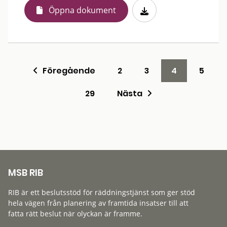
Öppna dokument
Föregående
2
3
4
5
29
Nästa
MSB RIB
RIB är ett beslutsstöd för räddningstjänst som ger stöd
hela vägen från planering av framtida insatser till att
fatta rätt beslut när olyckan är framme.