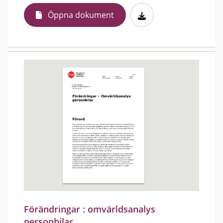
Öppna dokument
Förändringar : omvärldsanalys
personbilar