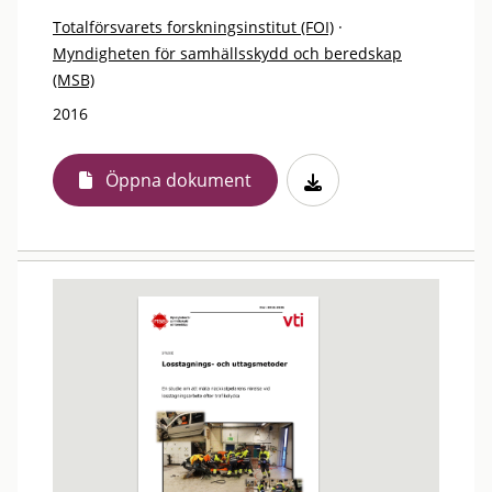
Totalförsvarets forskningsinstitut (FOI)
·
Myndigheten för samhällsskydd och beredskap
(MSB)
2016
Öppna dokument