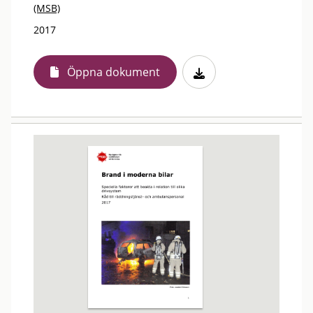
(MSB)
2017
Öppna dokument