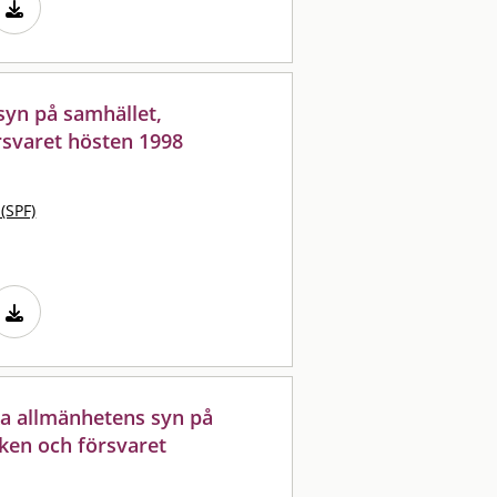
syn på samhället,
rsvaret hösten 1998
 (SPF)
ka allmänhetens syn på
iken och försvaret