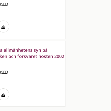
 (SPF)
ka allmänhetens syn på
iken och försvaret hösten 2002
 (SPF)