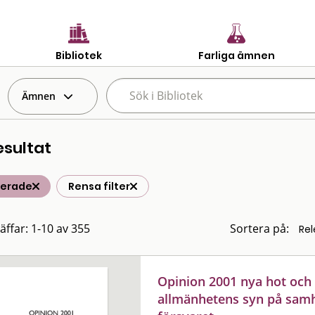
Bibliotek
Farliga ämnen
Ämnen
esultat
terade
Rensa filter
räffar: 1-10 av 355
Sortera på:
Opinion 2001 nya hot och 
allmänhetens syn på samhä