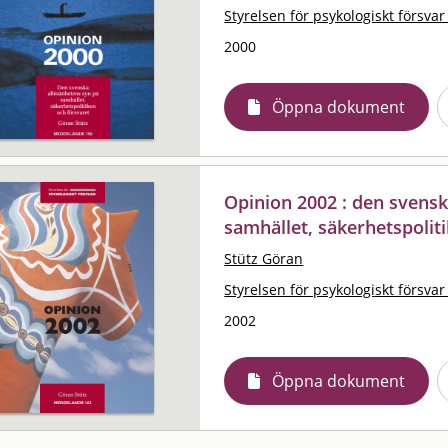
Styrelsen för psykologiskt försvar
2000
Öppna dokument
Opinion 2002 : den svens
samhället, säkerhetspolit
Stütz Göran
Styrelsen för psykologiskt försvar
2002
Öppna dokument