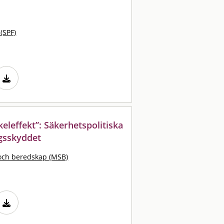
 (SPF)
keleffekt”: Säkerhetspolitiska
gsskyddet
och beredskap (MSB)