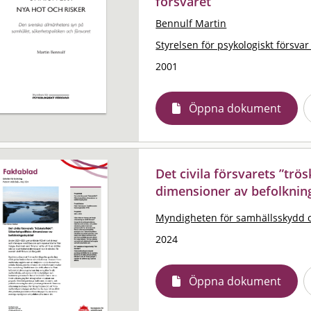
försvaret
Bennulf Martin
Styrelsen för psykologiskt försvar
2001
Öppna dokument
Det civila försvarets ”trös
dimensioner av befolknin
Myndigheten för samhällsskydd 
2024
Öppna dokument