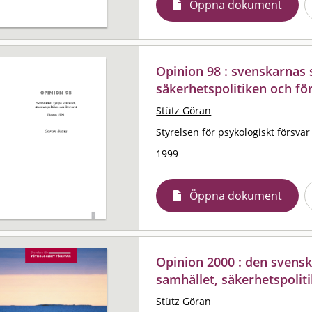
Öppna dokument
Opinion 98 : svenskarnas 
säkerhetspolitiken och fö
Stütz Göran
Styrelsen för psykologiskt försvar
1999
Öppna dokument
Opinion 2000 : den svens
samhället, säkerhetspolit
Stütz Göran