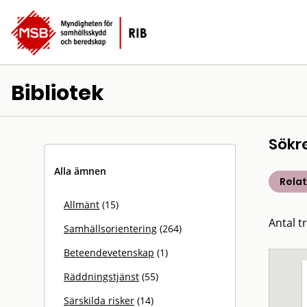
Bibliotek
Sökr
Alla ämnen
Rela
Allmänt
(15)
Antal t
Samhällsorientering
(264)
Beteendevetenskap
(1)
Räddningstjänst
(55)
Särskilda risker
(14)