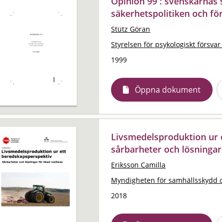
Opinion 99 : svenskarnas 
säkerhetspolitiken och fö
Stütz Göran
Styrelsen för psykologiskt försvar
1999
Öppna dokument
Livsmedelsproduktion ur 
sårbarheter och lösningar 
Eriksson Camilla
Myndigheten för samhällsskydd 
2018