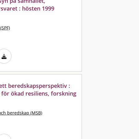
syn på samhället,
rsvaret : hösten 1999
 (SPF)
ett beredskapsperspektiv :
för ökad resiliens, forskning
och beredskap (MSB)