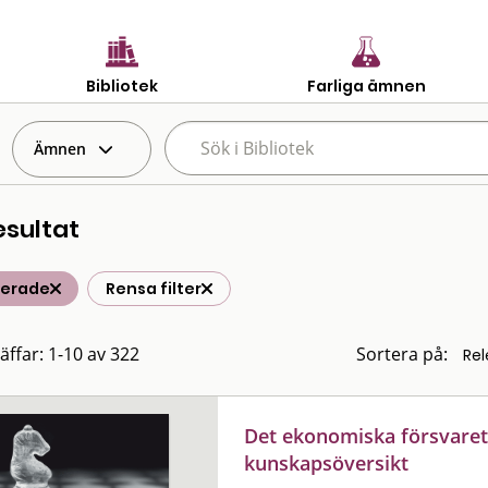
Bibliotek
Farliga ämnen
Ämnen
esultat
terade
Rensa filter
räffar: 1-10 av 322
Sortera på:
Det ekonomiska försvarets
kunskapsöversikt