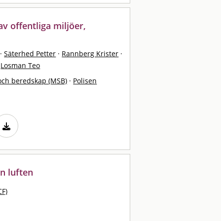
v offentliga miljöer,
·
Säterhed Petter
·
Rannberg Krister
·
Losman Teo
och beredskap (MSB)
·
Polisen
n luften
CF)