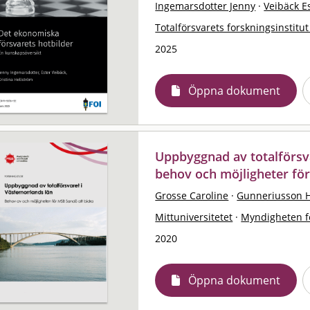
Ingemarsdotter Jenny
·
Veibäck E
Totalförsvarets forskningsinstitut
2025
Öppna dokument
Uppbyggnad av totalförsva
behov och möjligheter fö
Grosse Caroline
·
Gunneriusson 
Mittuniversitetet
·
Myndigheten f
2020
Öppna dokument