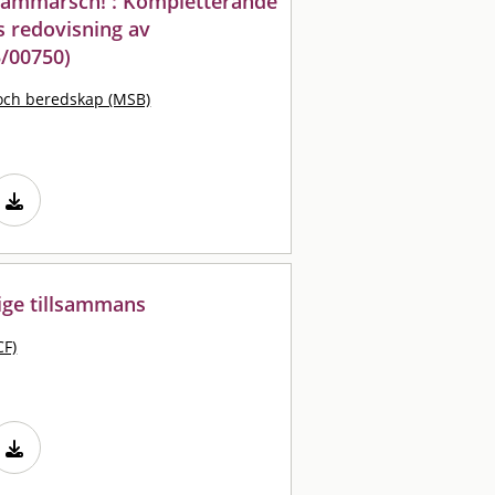
 frammarsch! : Kompletterande
s redovisning av
/00750)
och beredskap (MSB)
rige tillsammans
CF)