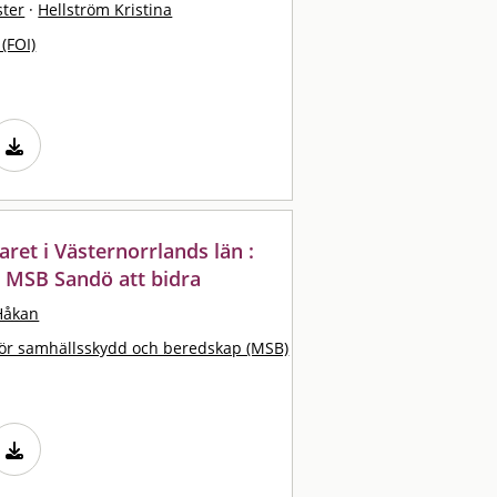
ster
·
Hellström Kristina
 (FOI)
ret i Västernorrlands län :
r MSB Sandö att bidra
Håkan
ör samhällsskydd och beredskap (MSB)