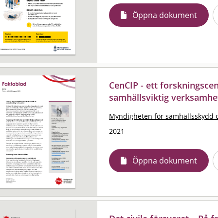
Öppna dokument
CenCIP - ett forskningsce
samhällsviktig verksamhe
Myndigheten för samhällsskydd 
2021
Öppna dokument