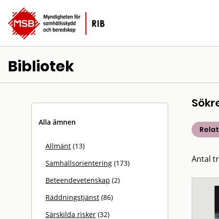
Bibliotek
Sökr
Alla ämnen
Rela
Allmänt
(13)
Antal t
Samhällsorientering
(173)
Beteendevetenskap
(2)
Räddningstjänst
(86)
Särskilda risker
(32)