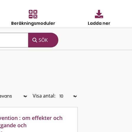
Beräkningsmoduler
Ladda ner
Visa antal:
ention : om effekter och
yggande och