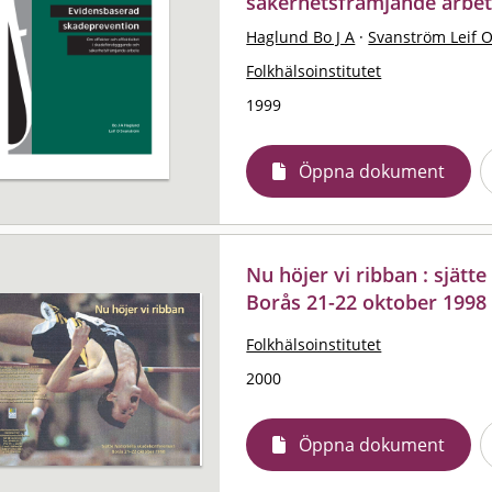
säkerhetsfrämjande arbe
Haglund Bo J A
·
Svanström Leif 
Folkhälsoinstitutet
1999
Öppna dokument
Nu höjer vi ribban : sjätt
Borås 21-22 oktober 1998
Folkhälsoinstitutet
2000
Öppna dokument