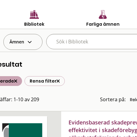
Bibliotek
Farliga ämnen
Ämnen
esultat
terade
Rensa filter
räffar: 1-10 av 209
Sortera på:
Evidensbaserad skadeprev
effektivitet i skadeföreb