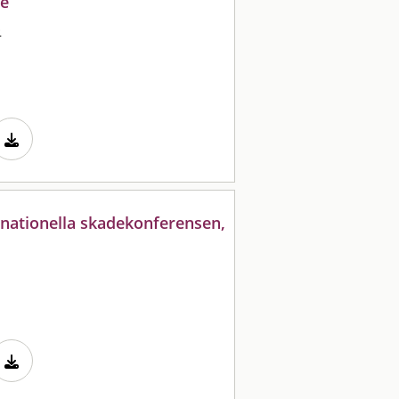
te
O
e nationella skadekonferensen,