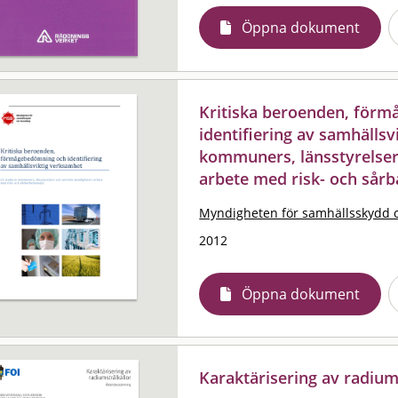
Öppna dokument
Kritiska beroenden, för
identifiering av samhällsv
kommuners, länsstyrelser
arbete med risk- och sårb
Myndigheten för samhällsskydd 
2012
Öppna dokument
Karaktärisering av radium