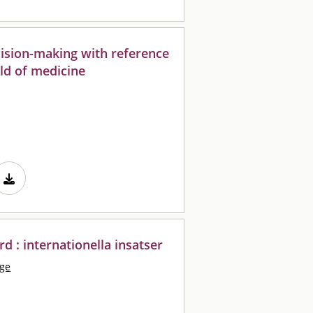
ecision-making with reference
eld of medicine
d : internationella insatser
nge