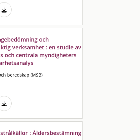
mågebedömning och
iktig verksamhet : en studie av
s och centrala myndigheters
arhetsanalys
och beredskap (MSB)
strålkällor : Åldersbestämning