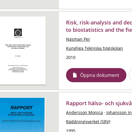
Risk, risk-analysis and d
to biostatistics and the fi
Näsman Per
Kungliga Tekniska högskolan
2010
Öppna dokument
Rapport hälso- och sjukvår
Andersson Monica
·
Johansson I
Räddningsverket (SRV)
1995