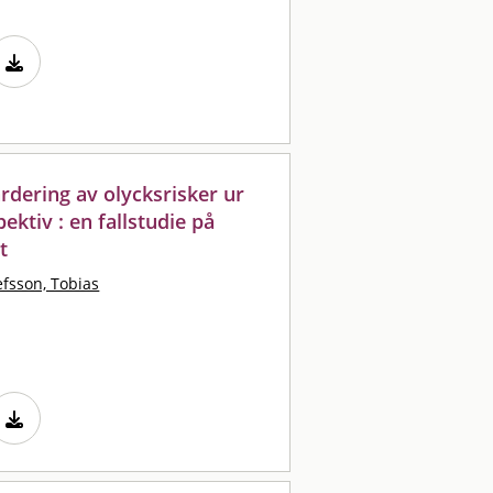
rdering av olycksrisker ur
ektiv : en fallstudie på
t
efsson, Tobias