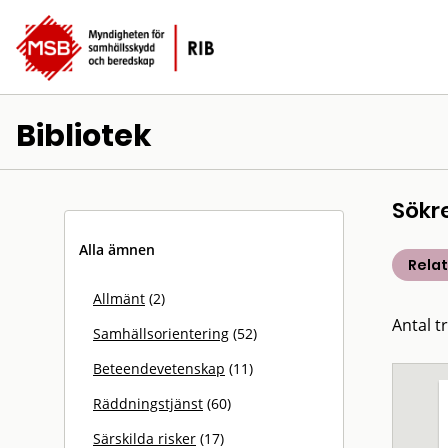
Bibliotek
Sökr
Alla ämnen
Rela
Allmänt
(2)
Antal t
Samhällsorientering
(52)
Beteendevetenskap
(11)
Räddningstjänst
(60)
Särskilda risker
(17)