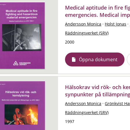
Medical aptitude in fire f
emergencies. Medical impl
Andersson Monica
·
Holst Jonas
·
Räddningsverket (SRV)
2000
Öppna dokument
Hälsokrav vid rök- och k
synpunkter på tillämpnin
Andersson Monica
·
Grönkvist Ha
Räddningsverket (SRV)
1997