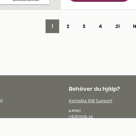
1
2
3
4
21
Behöver du hjälp?
öd
Kontakta RIB Support
E-POST
rib@msb.se