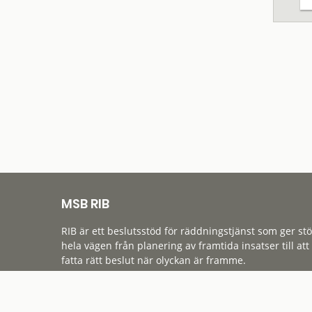
MSB RIB
RIB är ett beslutsstöd för räddningstjänst som ger st
hela vägen från planering av framtida insatser till att
fatta rätt beslut när olyckan är framme.
Tillgänglighet
Cookies