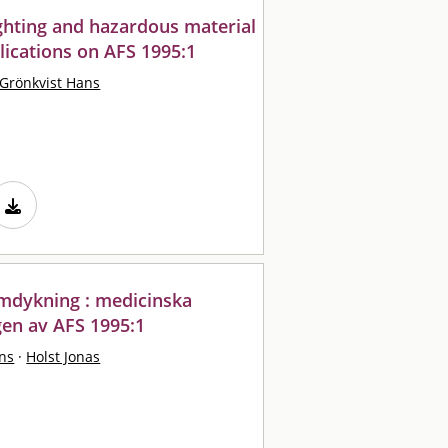
ighting and hazardous material
ications on AFS 1995:1
Grönkvist Hans
emdykning : medicinska
gen av AFS 1995:1
ns
·
Holst Jonas