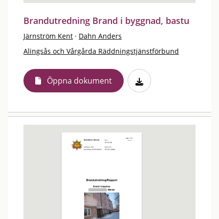
Brandutredning Brand i byggnad, bastu
Järnström Kent
·
Dahn Anders
Alingsås och Vårgårda Räddningstjänstförbund
Öppna dokument