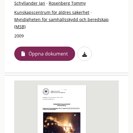
Schyllander Jan
·
Rosenberg Tommy
Kunskapscentrum för äldres säkerhet
·
Myndigheten för samhällsskydd och beredskap
(MSB)
2009
Öppna dokument