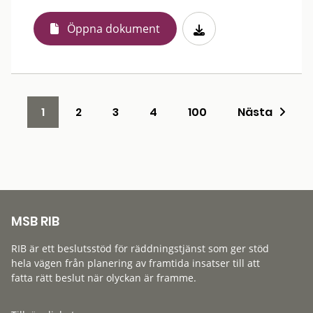
Öppna dokument
1
2
3
4
100
Nästa
MSB RIB
RIB är ett beslutsstöd för räddningstjänst som ger stöd
hela vägen från planering av framtida insatser till att
fatta rätt beslut när olyckan är framme.