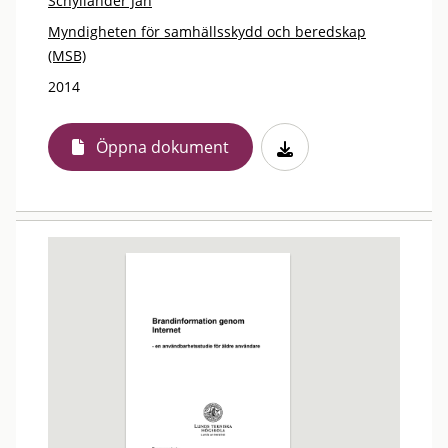
Schyllander Jan
Myndigheten för samhällsskydd och beredskap
(MSB)
2014
Öppna dokument