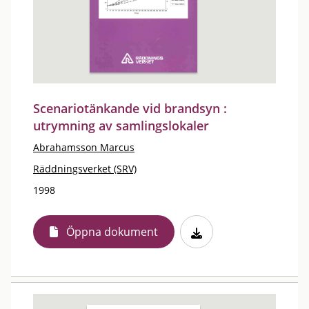
Scenariotänkande vid brandsyn :
utrymning av samlingslokaler
Abrahamsson Marcus
Räddningsverket (SRV)
1998
Öppna dokument