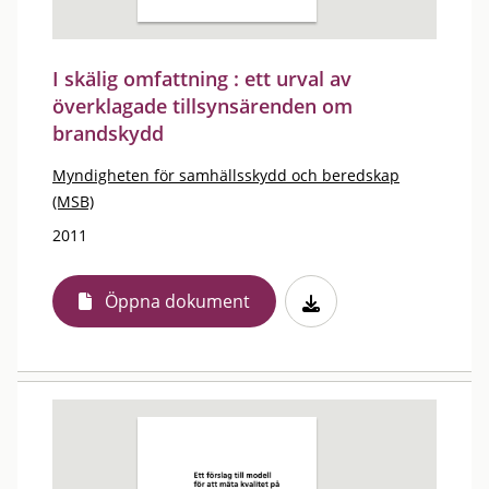
I skälig omfattning : ett urval av
överklagade tillsynsärenden om
brandskydd
Myndigheten för samhällsskydd och beredskap
(MSB)
2011
Öppna dokument