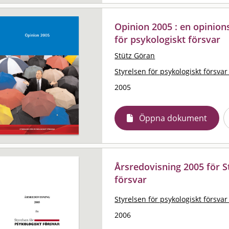
Opinion 2005 : en opinion
för psykologiskt försvar
Stütz Göran
Styrelsen för psykologiskt försvar
2005
Öppna dokument
Årsredovisning 2005 för S
försvar
Styrelsen för psykologiskt försvar
2006