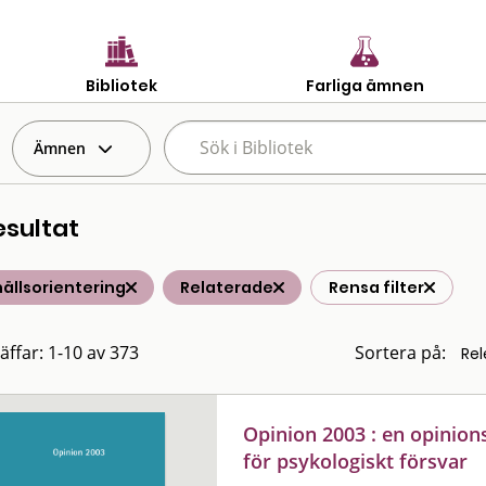
Bibliotek
Farliga ämnen
Ämnen
esultat
ällsorientering
Relaterade
Rensa filter
räffar: 1-10 av 373
Sortera på:
Opinion 2003 : en opinion
för psykologiskt försvar