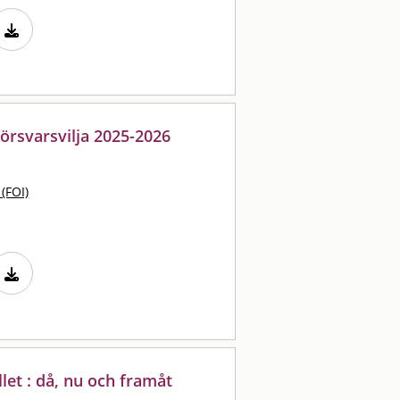
försvarsvilja 2025-2026
 (FOI)
et : då, nu och framåt