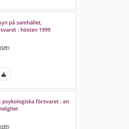
syn på samhället,
rsvaret : hösten 1999
 (SPF)
t psykologiska försvaret : en
ndighet
 (SPF)