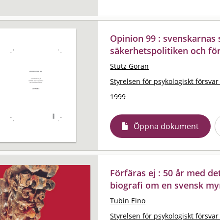
Opinion 99 : svenskarnas 
säkerhetspolitiken och fö
Stütz Göran
Styrelsen för psykologiskt försvar
1999
Öppna dokument
Förfäras ej : 50 år med de
biografi om en svensk my
Tubin Eino
Styrelsen för psykologiskt försvar