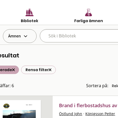
Bibliotek
Farliga ämnen
Ämnen
esultat
terade
Rensa filter
äffar: 6
Sortera på:
Brand i flerbostadshus av 
Östlund John
·
Königsson Petter