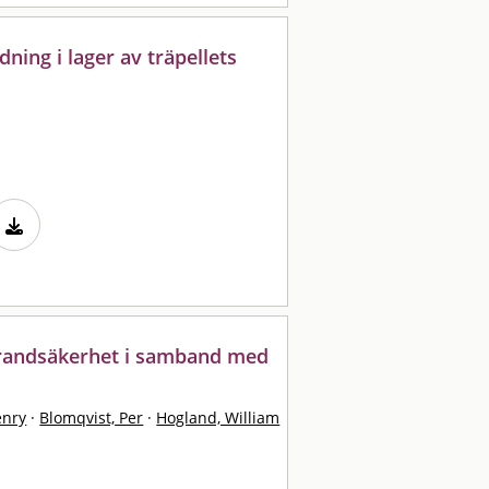
ning i lager av träpellets
 brandsäkerhet i samband med
enry
·
Blomqvist, Per
·
Hogland, William