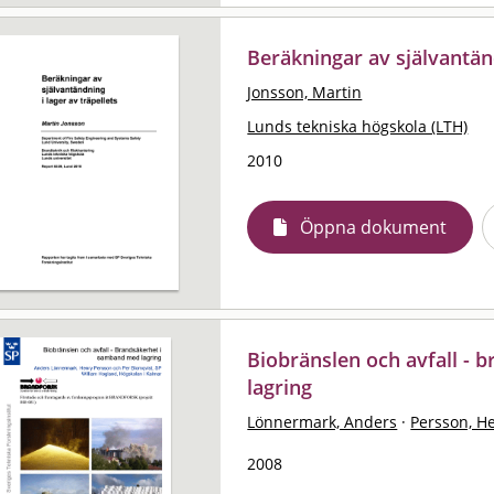
Beräkningar av självantänd
Jonsson, Martin
Lunds tekniska högskola (LTH)
2010
Öppna dokument
Biobränslen och avfall -
lagring
Lönnermark, Anders
·
Persson, H
2008