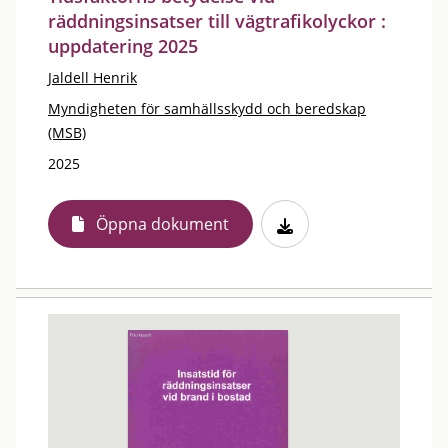
räddningsinsatser till vägtrafikolyckor :
uppdatering 2025
Jaldell Henrik
Myndigheten för samhällsskydd och beredskap
(MSB)
2025
Öppna dokument