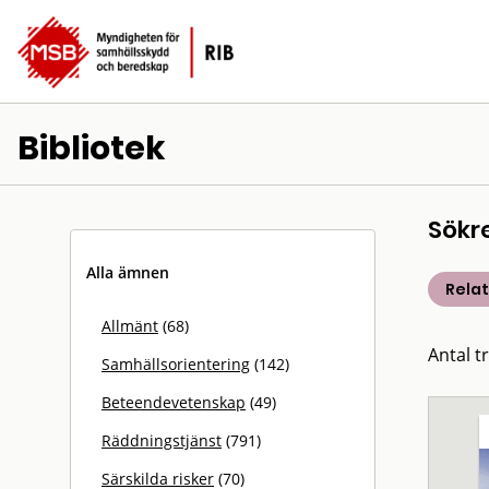
Bibliotek
Sökr
Alla ämnen
Rela
Allmänt
(68)
Antal t
Samhällsorientering
(142)
Beteendevetenskap
(49)
Räddningstjänst
(791)
Särskilda risker
(70)