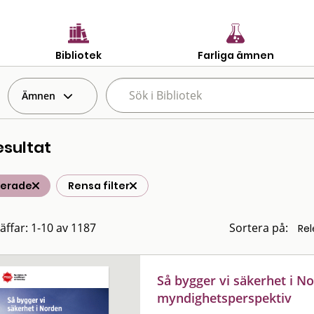
Bibliotek
Farliga ämnen
Ämnen
esultat
terade
Rensa filter
räffar: 1-10 av 1187
Sortera på:
Så bygger vi säkerhet i No
myndighetsperspektiv