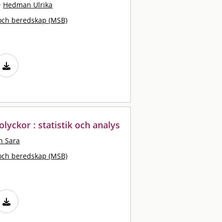
·
Hedman Ulrika
och beredskap (MSB)
lyckor : statistik och analys
n Sara
och beredskap (MSB)