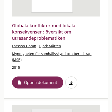
Globala konflikter med lokala
konsekvenser : översikt om
utresandeproblematiken
Larsson Göran
·
Björk Mårten
Myndigheten för samhällsskydd och beredskap
(MSB)
2015
Öppna dokument