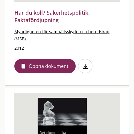
Har du koll? Säkerhetspolitik.
Faktafördjupning
Myndigheten för samhällsskydd och beredskap
(MSB)
2012
Öppna dokument