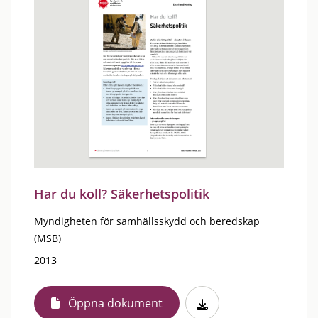
Har du koll? Säkerhetspolitik
Myndigheten för samhällsskydd och beredskap
(MSB)
2013
Öppna dokument