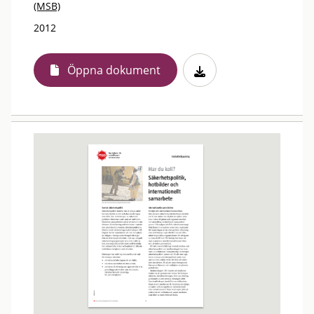
(MSB)
2012
Öppna dokument