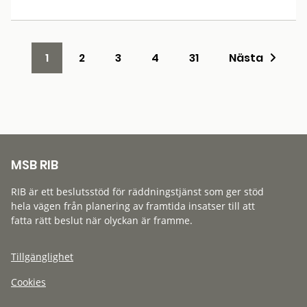
1
2
3
4
31
Nästa
MSB RIB
RIB är ett beslutsstöd för räddningstjänst som ger stöd
hela vägen från planering av framtida insatser till att
fatta rätt beslut när olyckan är framme.
Tillgänglighet
Cookies