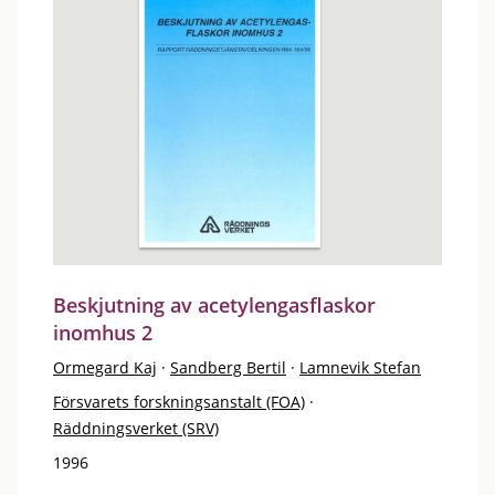
Beskjutning av acetylengasflaskor
inomhus 2
Ormegard Kaj
·
Sandberg Bertil
·
Lamnevik Stefan
Försvarets forskningsanstalt (FOA)
·
Räddningsverket (SRV)
1996