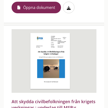
Öppna dokument
Att skydda civilbefolkningen från krigets
verkningar : underlag till MSB:s