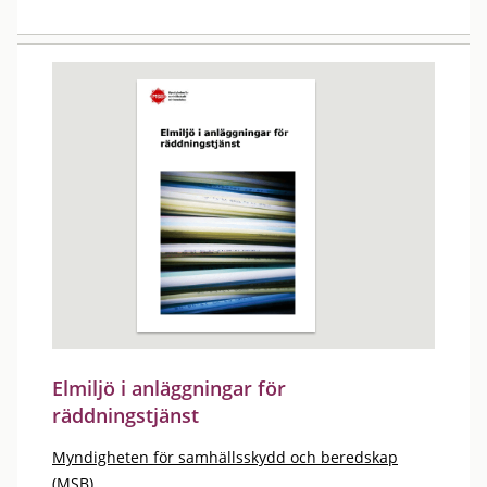
Elmiljö i anläggningar för
räddningstjänst
Myndigheten för samhällsskydd och beredskap
(MSB)