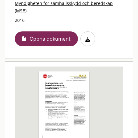
Myndigheten för samhällsskydd och beredskap
(MSB)
2016
Öppna dokument