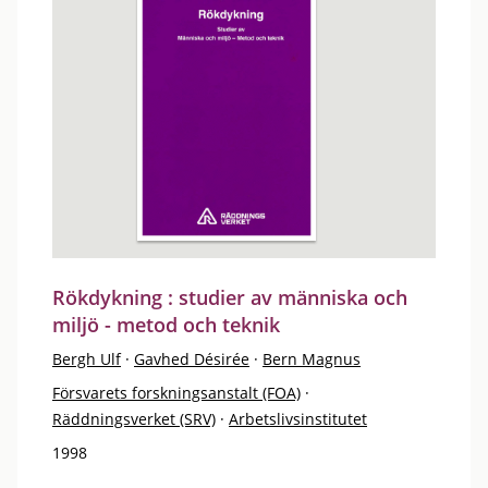
Rökdykning : studier av människa och
miljö - metod och teknik
Bergh Ulf
·
Gavhed Désirée
·
Bern Magnus
Försvarets forskningsanstalt (FOA)
·
Räddningsverket (SRV)
·
Arbetslivsinstitutet
1998