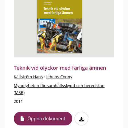
Teknik vid olyckor med farliga ämnen
Källström Hans
·
Jebens Conny
Myndigheten för samhällsskydd och beredskap
(MSB)
2011
Öppna dokument