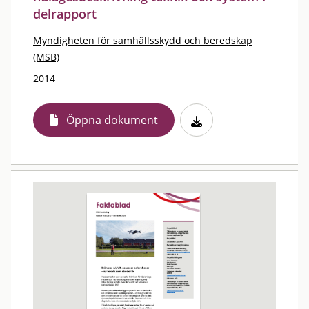
delrapport
Myndigheten för samhällsskydd och beredskap
(MSB)
2014
Öppna dokument