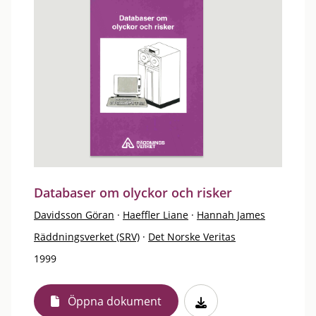
Databaser om olyckor och risker
Davidsson Göran
·
Haeffler Liane
·
Hannah James
Räddningsverket (SRV)
·
Det Norske Veritas
1999
Öppna dokument