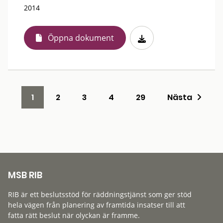
2014
Öppna dokument
1
2
3
4
29
Nästa
MSB RIB
RIB är ett beslutsstöd för räddningstjänst som ger stöd
hela vägen från planering av framtida insatser till att
fatta rätt beslut när olyckan är framme.