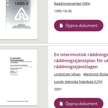
Räddningsverket (SRV)
1995-10-05
Öppna dokument
En interimistisk räddnings
räddningstjänstplan för ut
räddningstjänstlagen
Lindström Johan
·
Westning Rick
Lunds tekniska högskola (LTH)
2001
Öppna dokument