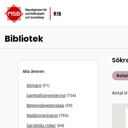
Bibliotek
Sökr
Alla ämnen
Rela
Allmänt
(51)
Antal t
Samhällsorientering
(154)
Beteendevetenskap
(50)
Räddningstjänst
(765)
Särskilda risker
(64)