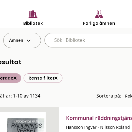
Bibliotek
Farliga ämnen
Ämnen
esultat
terade
Rensa filter
räffar: 1-10 av 1134
Sortera på:
Kommunal räddningstjäns
Hansson Ingvar
·
Nilsson Roland