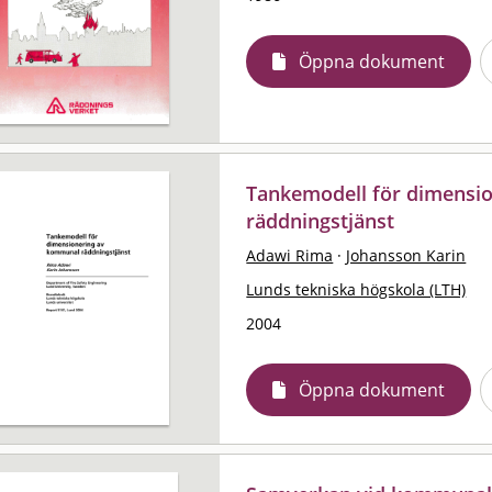
Öppna dokument
Tankemodell för dimensi
räddningstjänst
Adawi Rima
·
Johansson Karin
Lunds tekniska högskola (LTH)
2004
Öppna dokument