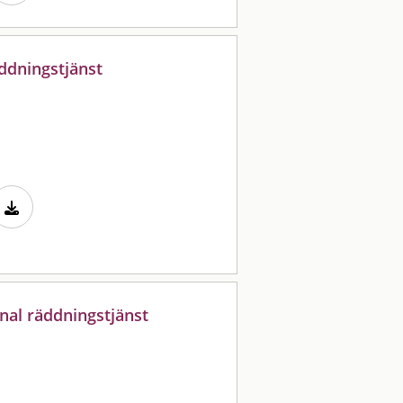
ddningstjänst
al räddningstjänst